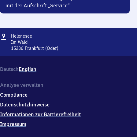
mit der Aufschrift „Service“
Adresse
Helenesee
Helenesee
Im Wald
15236
Frankfurt (Oder)
Helenesee,
Im
Wald,
Deutsch
English
1
5
2
Analyse verwalten
3
Compliance
6
Frankfurt
Datenschutzhinweise
(Oder)
Informationen zur Barrierefreiheit
Impressum