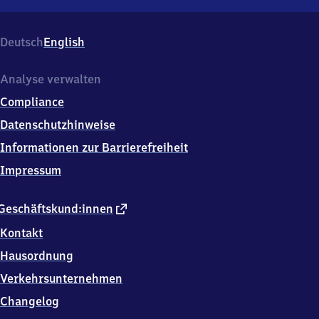
Heidelberg-
Weststadt/Südstadt,
Rohrbacher
Deutsch
English
Straße
96,
6
Analyse verwalten
9
Compliance
1
1
Datenschutzhinweise
5
Informationen zur Barrierefreiheit
Heidelberg
Impressum
externer
Geschäftskund:innen
Link
Kontakt
Hausordnung
Verkehrsunternehmen
Changelog