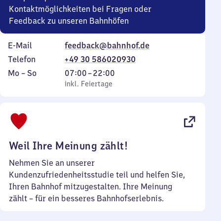
Kontaktmöglichkeiten bei Fragen oder
Feedback zu unseren Bahnhöfen
E-Mail
feedback@bahnhof.de
Telefon
+49 30 586020930
Montag
,
Von
Mo
–
So
07:00
–
22:00
bis
inkl. Feiertage
7
inkl. Feiertage
Sonntag
Uhr
bis
22
Uhr
Weil Ihre Meinung zählt!
Nehmen Sie an unserer
Kundenzufriedenheitsstudie teil und helfen Sie,
Ihren Bahnhof mitzugestalten. Ihre Meinung
zählt – für ein besseres Bahnhofserlebnis.