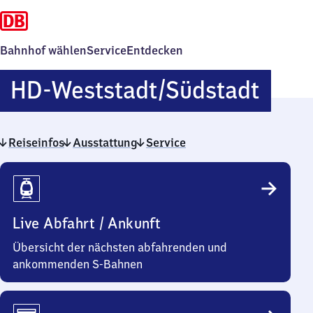
Bahnhof wählen
Service
Entdecken
Heid
HD-Weststadt/​Südstadt
West
Reiseinfos
Ausstattung
Service
Reiseinfos
Live Abfahrt / Ankunft
Übersicht der nächsten abfahrenden und
ankommenden S-Bahnen