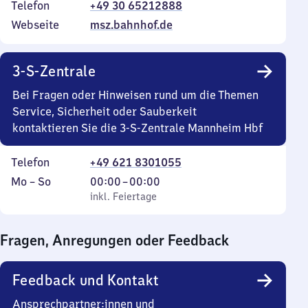
Telefon
+49 30 65212888
Webseite
msz.bahnhof.de
3-S-Zentrale
Bei Fragen oder Hinweisen rund um die Themen
Service, Sicherheit oder Sauberkeit
kontaktieren Sie die 3-S-Zentrale Mannheim Hbf
Telefon
+49 621 8301055
Montag
,
Von
Mo
–
So
00:00
–
00:00
bis
inkl. Feiertage
0
inkl. Feiertage
Sonntag
Uhr
bis
Fragen, Anregungen oder Feedback
0
Uhr
Feedback und Kontakt
Ansprechpartner:innen und