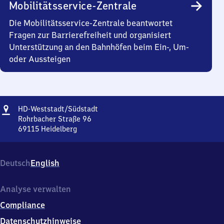
Mobilitätsservice-Zentrale
Die Mobilitätsservice-Zentrale beantwortet
Fragen zur Barrierefreiheit und organisiert
Unterstützung an den Bahnhöfen beim Ein-, Um-
oder Aussteigen
Adresse
Heidelberg-
HD-Weststadt/​Südstadt
Weststadt/Südstadt
Rohrbacher Straße 96
69115
Heidelberg
Heidelberg-
Weststadt/Südstadt,
Rohrbacher
Deutsch
English
Straße
96,
6
Analyse verwalten
9
Compliance
1
1
Datenschutzhinweise