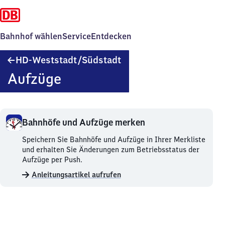
Bahnhof wählen
Service
Entdecken
Heidelberg-
HD-Weststadt/​Südstadt
Weststadt/Südstadt
Aufzüge
Bahnhöfe und Aufzüge merken
Bahnhöfe
Speichern Sie Bahnhöfe und Aufzüge in Ihrer Merkliste
und
und erhalten Sie Änderungen zum Betriebsstatus der
Aufzüge
Aufzüge per Push.
merken.
Anleitungsartikel aufrufen