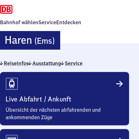
Bahnhof wählen
Service
Entdecken
Haren
Haren
(Ems)
(Ems)
Reiseinfos
Ausstattung
Service
Reiseinfos
Live Abfahrt / Ankunft
Übersicht der nächsten abfahrenden und
ankommenden Züge