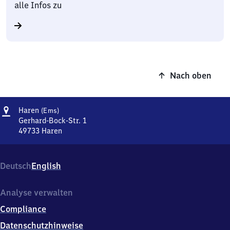
alle Infos zu
Nach oben
Adresse
Haren
Haren
(Ems)
(Ems)
Gerhard-Bock-Str. 1
49733
Haren
Haren
(Ems),
Gerhard-
Deutsch
English
Bock-
Str.
1,
Analyse verwalten
4
Compliance
9
7
Datenschutzhinweise