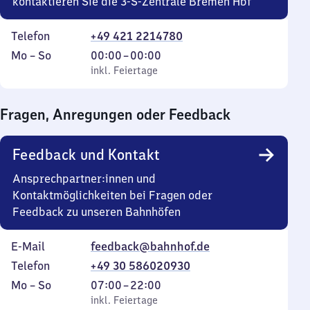
kontaktieren Sie die 3-S-Zentrale Bremen Hbf
Telefon
+49 421 2214780
Montag
,
Von
Mo
–
So
00:00
–
00:00
bis
inkl. Feiertage
0
inkl. Feiertage
Sonntag
Uhr
bis
Fragen, Anregungen oder Feedback
0
Uhr
Feedback und Kontakt
Ansprechpartner:innen und
Kontaktmöglichkeiten bei Fragen oder
Feedback zu unseren Bahnhöfen
E-Mail
feedback@bahnhof.de
Telefon
+49 30 586020930
Montag
,
Von
Mo
–
So
07:00
–
22:00
bis
inkl. Feiertage
7
inkl. Feiertage