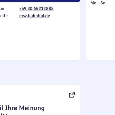
Montag
,
Mo
–
So
on
+49 30 65212888
bis
inkl.
Sonntag
eite
msz.bahnhof.de
l Ihre Meinung