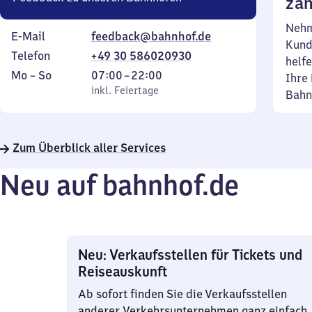
zäh
Nehm
E-Mail
feedback@bahnhof.de
Kund
Telefon
+49 30 586020930
helfe
Montag
,
Von
Mo
–
So
07:00
–
22:00
Ihre 
bis
inkl. Feiertage
7
inkl. Feiertage
Bahn
Sonntag
Uhr
bis
22
Zum Überblick aller Services
Uhr
Neu auf bahnhof.de
Neu: Verkaufsstellen für Tickets und
Reiseauskunft
Ab sofort finden Sie die Verkaufsstellen
anderer Verkehrsunternehmen ganz einfach