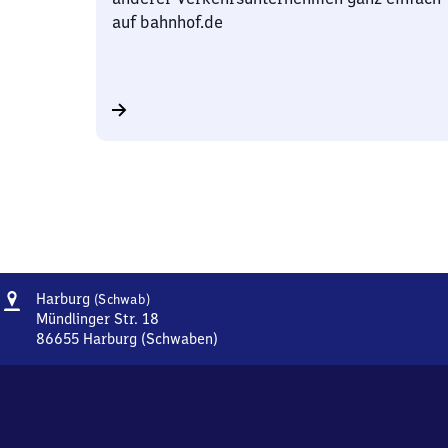
auf bahnhof.de
Adresse
Harburg
Harburg
(Schwab)
(Schwaben)
Mündlinger Str. 18
86655
Harburg (Schwaben)
Harburg
(Schwaben),
Mündlinger
Str.
18,