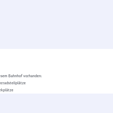
esem Bahnhof vorhanden:
hrradstellplätze
rkplätze