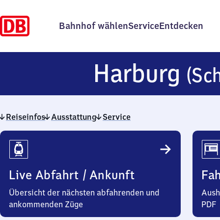
Bahnhof wählen
Service
Entdecken
Harburg
(Sc
Reiseinfos
Ausstattung
Service
Reiseinfos
Live Abfahrt / Ankunft
Fa
Übersicht der nächsten abfahrenden und
Aush
ankommenden Züge
PDF