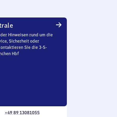
trale
oder Hinweisen rund um die
ice, Sicherheit oder
ontaktieren Sie die 3-S-
nchen Hbf
+49 89 13081055