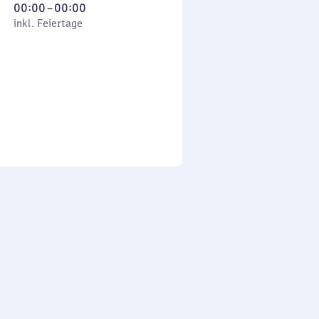
Von
00:00
–
00:00
 Feiertage
0
inkl. Feiertage
Uhr
bis
0
Uhr