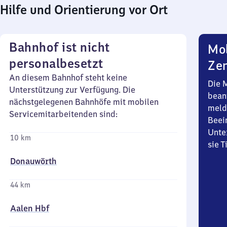
Hilfe und Orientierung vor Ort
Bahnhof ist nicht
Mob
personalbesetzt
Zen
An diesem Bahnhof steht keine
Die 
Unterstützung zur Verfügung. Die
bean
nächstgelegenen Bahnhöfe mit mobilen
meld
Servicemitarbeitenden sind:
Beei
Unte
10 km
sie 
Donauwörth
44 km
Aalen Hbf