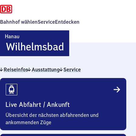
Bahnhof wählen
Service
Entdecken
Hanau
Hanau-
Wilhelmsbad
Wilhelmsbad
Reiseinfos
Ausstattung
Service
Reiseinfos
Live Abfahrt / Ankunft
Übersicht der nächsten abfahrenden und
ankommenden Züge