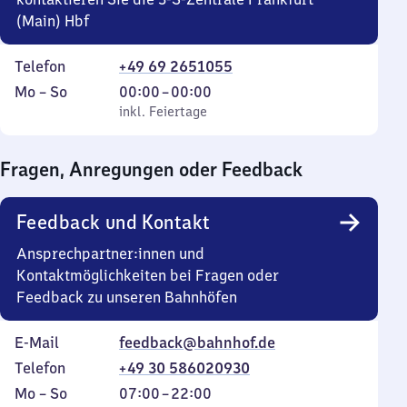
(Main) Hbf
Telefon
+49 69 2651055
Montag
,
Von
Mo
–
So
00:00
–
00:00
bis
inkl. Feiertage
0
inkl. Feiertage
Sonntag
Uhr
bis
Fragen, Anregungen oder Feedback
0
Uhr
Feedback und Kontakt
Ansprechpartner:innen und
Kontaktmöglichkeiten bei Fragen oder
Feedback zu unseren Bahnhöfen
E-Mail
feedback@bahnhof.de
Telefon
+49 30 586020930
Montag
,
Von
Mo
–
So
07:00
–
22:00