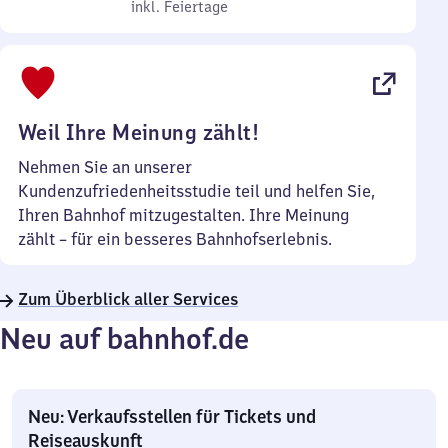
bis
inkl. Feiertage
7
inkl. Feiertage
Sonntag
Uhr
bis
22
Uhr
Weil Ihre Meinung zählt!
Nehmen Sie an unserer
Kundenzufriedenheitsstudie teil und helfen Sie,
Ihren Bahnhof mitzugestalten. Ihre Meinung
zählt – für ein besseres Bahnhofserlebnis.
Zum Überblick aller Services
Neu auf bahnhof.de
Neu: Verkaufsstellen für Tickets und
Reiseauskunft