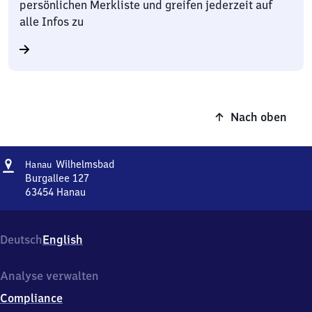
persönlichen Merkliste und greifen jederzeit auf
alle Infos zu
Nach oben
Adresse
Hanau-
Wilhelmsbad
Hanau
Wilhelmsbad
Burgallee 127
63454
Hanau
Hanau-
Wilhelmsbad,
Burgallee
Deutsch
English
127,
6
3
Analyse verwalten
4
Compliance
5