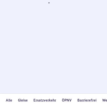
Wird
geladen…
Alle
Gleise
Ersatzverkehr
ÖPNV
Barrierefrei
We