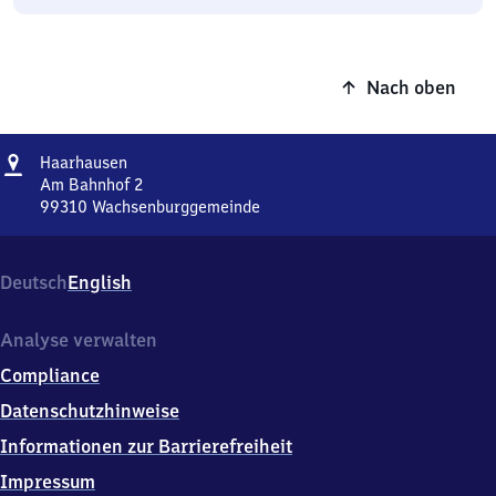
Nach oben
Adresse
Haarhausen
Haarhausen
Am Bahnhof 2
99310
Wachsenburggemeinde
Haarhausen,
Am
Bahnhof
Deutsch
English
2,
9
9
Analyse verwalten
3
Compliance
1
0
Datenschutzhinweise
Wachsenburggemeinde
Informationen zur Barrierefreiheit
Impressum