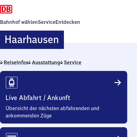
Bahnhof wählen
Service
Entdecken
Haarhausen
Haarhausen
Reiseinfos
Ausstattung
Service
Reiseinfos
Live Abfahrt / Ankunft
Übersicht der nächsten abfahrenden und
ankommenden Züge