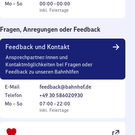
Montag
,
Von
Mo
–
So
00:00
–
00:00
bis
inkl. Feiertage
0
inkl. Feiertage
Sonntag
Uhr
bis
Fragen, Anregungen oder Feedback
0
Uhr
Feedback und Kontakt
Ansprechpartner:innen und
Kontaktmöglichkeiten bei Fragen oder
Feedback zu unseren Bahnhöfen
E-Mail
feedback@bahnhof.de
Telefon
+49 30 586020930
Montag
,
Von
Mo
–
So
07:00
–
22:00
bis
inkl. Feiertage
7
inkl. Feiertage
Sonntag
Uhr
bis
22