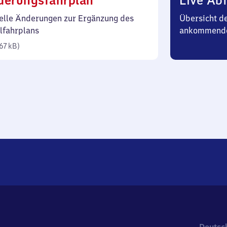
derungsfahrplan
Live Abf
67
elle Änderungen zur Ergänzung des
Übersicht d
Kilobyte)
lfahrplans
ankommend
67 kB
)