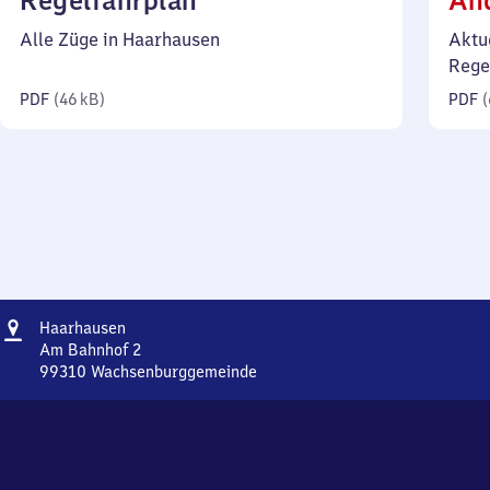
Regelfahrplan
Än
46
Alle Züge in Haarhausen
Aktu
Kilobyte)
Rege
PDF
(
46 kB
)
PDF
(
Adresse
Haarhausen
Haarhausen
Am Bahnhof 2
99310
Wachsenburggemeinde
Haarhausen,
Am
Bahnhof
2,
9