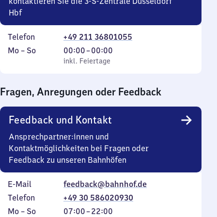
kontaktieren Sie die 3-S-Zentrale Düsseldorf
Hbf
Telefon
+49 211 36801055
Montag
,
Von
Mo
–
So
00:00
–
00:00
bis
inkl. Feiertage
0
inkl. Feiertage
Sonntag
Uhr
bis
Fragen, Anregungen oder Feedback
0
Uhr
Feedback und Kontakt
Ansprechpartner:innen und
Kontaktmöglichkeiten bei Fragen oder
Feedback zu unseren Bahnhöfen
E-Mail
feedback@bahnhof.de
Telefon
+49 30 586020930
Montag
,
Von
Mo
–
So
07:00
–
22:00