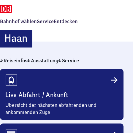
Bahnhof wählen
Service
Entdecken
Haan
Haan
Reiseinfos
Ausstattung
Service
Reiseinfos
Live Abfahrt / Ankunft
Übersicht der nächsten abfahrenden und
ankommenden Züge