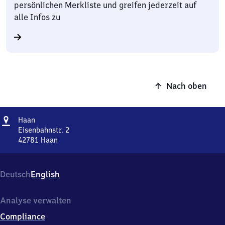
persönlichen Merkliste und greifen jederzeit auf
alle Infos zu
Nach oben
Adresse
Haan
Haan
Eisenbahnstr. 2
42781
Haan
Haan,
Eisenbahnstr.
2,
Deutsch
English
4
2
7
Analyse verwalten
8
Compliance
1