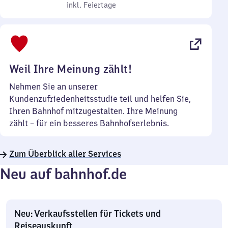
bis
inkl. Feiertage
7
inkl. Feiertage
Sonntag
Uhr
bis
22
Uhr
Weil Ihre Meinung zählt!
Nehmen Sie an unserer
Kundenzufriedenheitsstudie teil und helfen Sie,
Ihren Bahnhof mitzugestalten. Ihre Meinung
zählt – für ein besseres Bahnhofserlebnis.
Zum Überblick aller Services
Neu auf bahnhof.de
Neu: Verkaufsstellen für Tickets und
Reiseauskunft