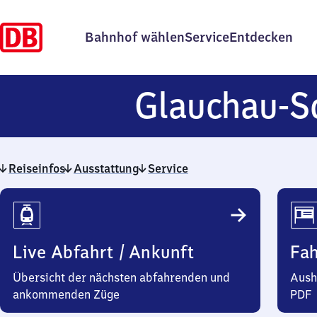
Bahnhof wählen
Service
Entdecken
Glauchau-S
Reiseinfos
Ausstattung
Service
Reiseinfos
Live Abfahrt / Ankunft
Fa
Übersicht der nächsten abfahrenden und
Aush
ankommenden Züge
PDF