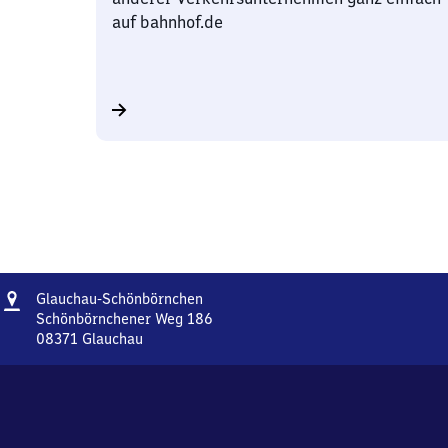
auf bahnhof.de
Adresse
Glauchau-
Glauchau-Schönbörnchen
Schönbörnchen
Schönbörnchener Weg 186
08371
Glauchau
Glauchau-
Schönbörnchen,
Schönbörnchener
Weg
186,