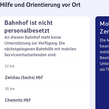
Hilfe und Orientierung vor Ort
Bahnhof ist nicht
Mob
personalbesetzt
Zen
An diesem Bahnhof steht keine
Die 
Unterstützung zur Verfügung. Die
bean
nächstgelegenen Bahnhöfe mit mobilen
meld
Servicemitarbeitenden sind:
Beei
Unte
12 km
sie 
Zwickau (Sachs) Hbf
30 km
Chemnitz Hbf