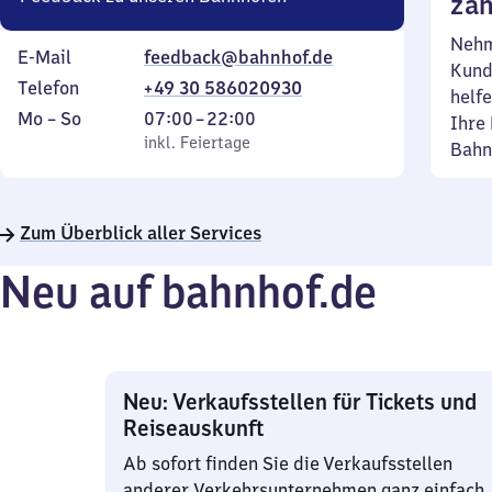
zäh
Nehm
E-Mail
feedback@bahnhof.de
Kund
Telefon
+49 30 586020930
helfe
Montag
,
Von
Mo
–
So
07:00
–
22:00
Ihre 
bis
inkl. Feiertage
7
inkl. Feiertage
Bahn
Sonntag
Uhr
bis
22
Zum Überblick aller Services
Uhr
Neu auf bahnhof.de
Neu: Verkaufsstellen für Tickets und
Reiseauskunft
Ab sofort finden Sie die Verkaufsstellen
anderer Verkehrsunternehmen ganz einfach