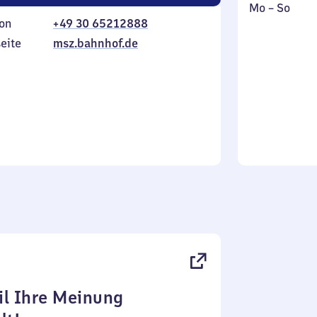
Montag
,
Mo
–
So
on
+49 30 65212888
bis
inkl.
Sonntag
eite
msz.bahnhof.de
l Ihre Meinung