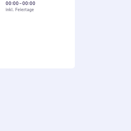
Von
00:00
–
00:00
 Feiertage
0
inkl. Feiertage
Uhr
bis
0
Uhr