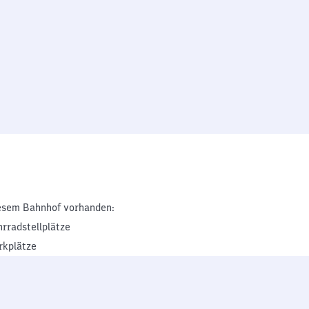
esem Bahnhof vorhanden:
hrradstellplätze
rkplätze