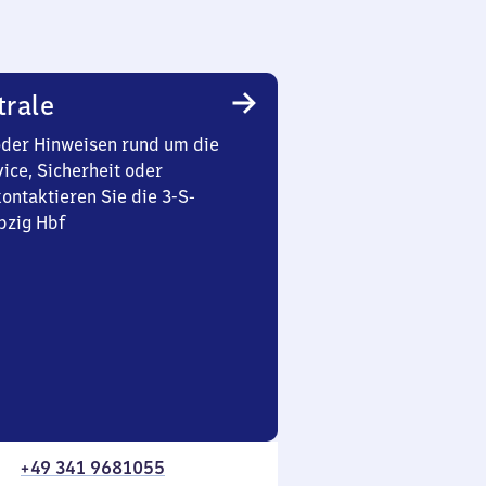
trale
oder Hinweisen rund um die
ice, Sicherheit oder
ontaktieren Sie die 3-S-
pzig Hbf
+49 341 9681055