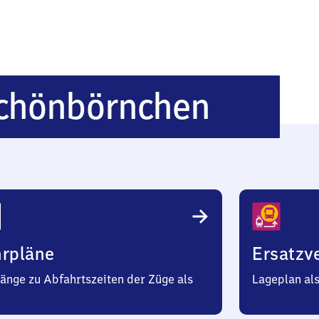
Glauch
chönbörnchen
Schön
hrpläne
Ersatzv
änge zu Abfahrtszeiten der Züge als
Lageplan al