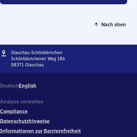
Nach oben
Adresse
Glauchau-
Glauchau-Schönbörnchen
Schönbörnchen
Schönbörnchener Weg 186
08371
Glauchau
Glauchau-
Schönbörnchen,
Schönbörnchener
Deutsch
English
Weg
186,
0
Analyse verwalten
8
Compliance
3
7
Datenschutzhinweise
1
Informationen zur Barrierefreiheit
Glauchau