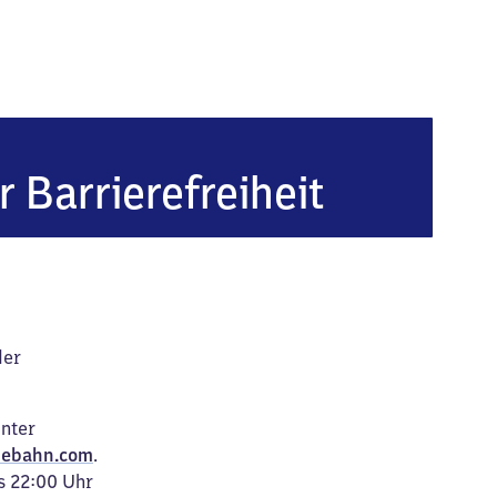
auchau-Schönbörnchen
r Barrierefreiheit
der
unter
ebahn.com
.
s 22:00 Uhr