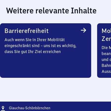
Weitere relevante Inhalte
Barrierefreiheit
Mob
Zen
Auch wenn Sie in Ihrer Mobilität
eingeschränkt sind – uns ist es wichtig,
Die 
dass Sie gut Ihr Ziel erreichen
bean
und 
Bahn
Auss
Adresse
Glauchau-
Glauchau-Schönbörnchen