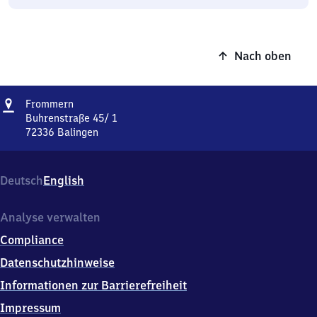
Nach oben
Adresse
Frommern
Frommern
Buhrenstraße 45/ 1
72336
Balingen
Frommern,
Buhrenstraße
45/
Deutsch
English
1,
7
2
Analyse verwalten
3
Compliance
3
6
Datenschutzhinweise
Balingen
Informationen zur Barrierefreiheit
Impressum