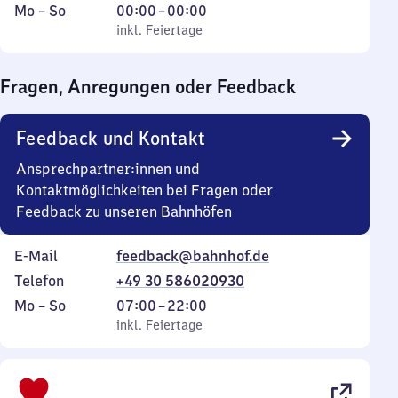
Montag
,
Von
Mo
–
So
00:00
–
00:00
bis
inkl. Feiertage
0
inkl. Feiertage
Sonntag
Uhr
bis
Fragen, Anregungen oder Feedback
0
Uhr
Feedback und Kontakt
Ansprechpartner:innen und
Kontaktmöglichkeiten bei Fragen oder
Feedback zu unseren Bahnhöfen
E-Mail
feedback@bahnhof.de
Telefon
+49 30 586020930
Montag
,
Von
Mo
–
So
07:00
–
22:00
bis
inkl. Feiertage
7
inkl. Feiertage
Sonntag
Uhr
bis
22