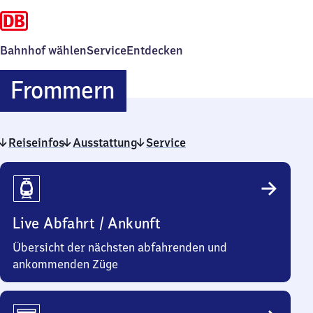
Bahnhof wählen
Service
Entdecken
Frommern
Frommern
Reiseinfos
Ausstattung
Service
Reiseinfos
Live Abfahrt / Ankunft
Übersicht der nächsten abfahrenden und
ankommenden Züge