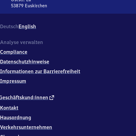
53879
Euskirchen
Euskirchen,
Oststr.
2a,
Deutsch
English
5
3
8
Analyse verwalten
7
Compliance
9
Euskirchen
Datenschutzhinweise
Informationen zur Barrierefreiheit
Impressum
externer
Geschäftskund:innen
Link
Kontakt
Hausordnung
Verkehrsunternehmen