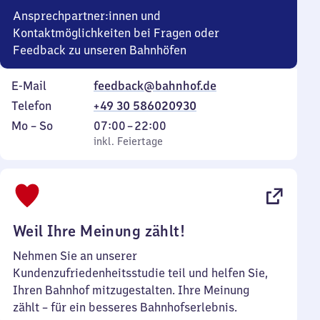
Ansprechpartner:innen und
Kontaktmöglichkeiten bei Fragen oder
Feedback zu unseren Bahnhöfen
E-Mail
feedback@bahnhof.de
Telefon
+49 30 586020930
Montag
,
Von
Mo
–
So
07:00
–
22:00
bis
inkl. Feiertage
7
inkl. Feiertage
Sonntag
Uhr
bis
22
Uhr
Weil Ihre Meinung zählt!
Nehmen Sie an unserer
Kundenzufriedenheitsstudie teil und helfen Sie,
Ihren Bahnhof mitzugestalten. Ihre Meinung
zählt – für ein besseres Bahnhofserlebnis.