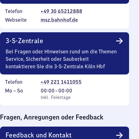
Telefon
+49 30 65212888
Webseite
msz.bahnhof.de
3-S-Zentrale
Bei Fragen oder Hinweisen rund um die Themen
Service, Sicherheit oder Sauberkeit
kontaktieren Sie die 3-S-Zentrale Köln Hbf
Telefon
+49 221 1411055
Montag
,
Von
Mo
–
So
00:00
–
00:00
bis
inkl. Feiertage
0
inkl. Feiertage
Sonntag
Uhr
bis
Fragen, Anregungen oder Feedback
0
Uhr
Feedback und Kontakt