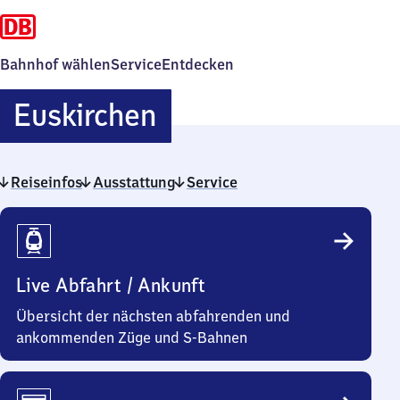
Bahnhof wählen
Service
Entdecken
Euskirchen
Euskirchen
Reiseinfos
Ausstattung
Service
Reiseinfos
Live Abfahrt / Ankunft
Übersicht der nächsten abfahrenden und
ankommenden Züge und S-Bahnen