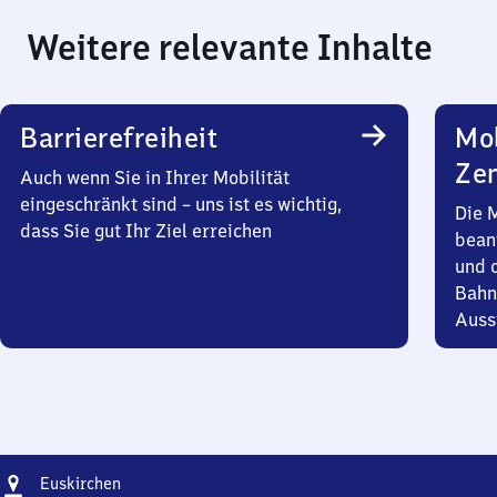
Weitere relevante Inhalte
Barrierefreiheit
Mob
Zen
Auch wenn Sie in Ihrer Mobilität
eingeschränkt sind – uns ist es wichtig,
Die 
dass Sie gut Ihr Ziel erreichen
bean
und 
Bahn
Auss
Adresse
Euskirchen
Euskirchen