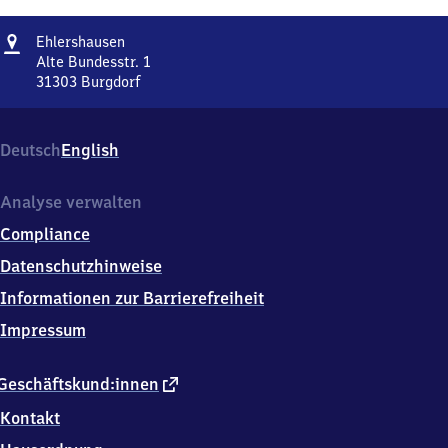
Adresse
Ehlershausen
Ehlershausen
Alte Bundesstr. 1
31303
Burgdorf
Ehlershausen,
Alte
Bundesstr.
Deutsch
English
1,
3
1
Analyse verwalten
3
Compliance
0
3
Datenschutzhinweise
Burgdorf
Informationen zur Barrierefreiheit
Impressum
externer
Geschäftskund:innen
Link
Kontakt