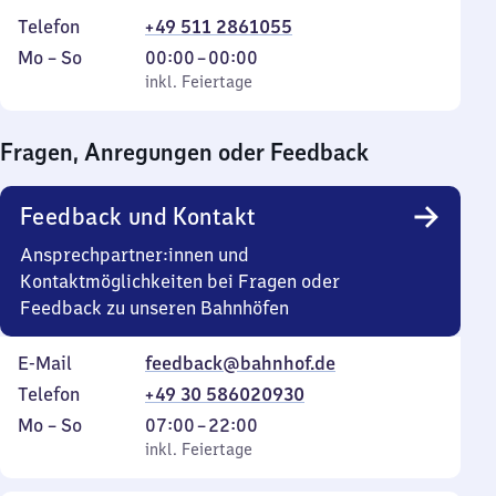
Telefon
+49 511 2861055
Montag
,
Von
Mo
–
So
00:00
–
00:00
bis
inkl. Feiertage
0
inkl. Feiertage
Sonntag
Uhr
bis
Fragen, Anregungen oder Feedback
0
Uhr
Feedback und Kontakt
Ansprechpartner:innen und
Kontaktmöglichkeiten bei Fragen oder
Feedback zu unseren Bahnhöfen
E-Mail
feedback@bahnhof.de
Telefon
+49 30 586020930
Montag
,
Von
Mo
–
So
07:00
–
22:00
bis
inkl. Feiertage
7
inkl. Feiertage
Sonntag
Uhr