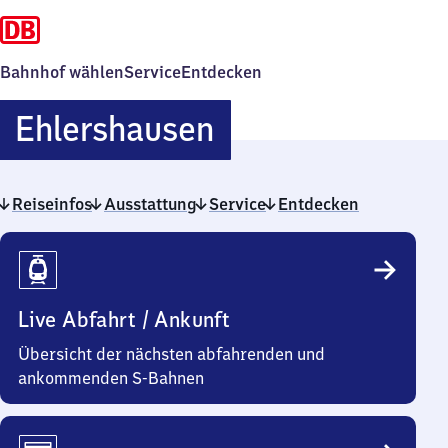
Bahnhof wählen
Service
Entdecken
Ehlershausen
Ehlershausen
Reiseinfos
Ausstattung
Service
Entdecken
Reiseinfos
Live Abfahrt / Ankunft
Übersicht der nächsten abfahrenden und
ankommenden S-Bahnen