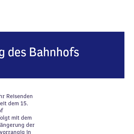
g des Bahnhofs
ehr Reisenden
eit dem 15.
of
olgt mit dem
rlängerung der
vorrangig in