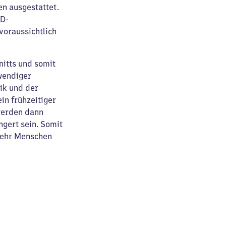
en ausgestattet.
ED-
voraussichtlich
itts und somit
wendiger
ik und der
in frühzeitiger
werden dann
ngert sein. Somit
 mehr Menschen