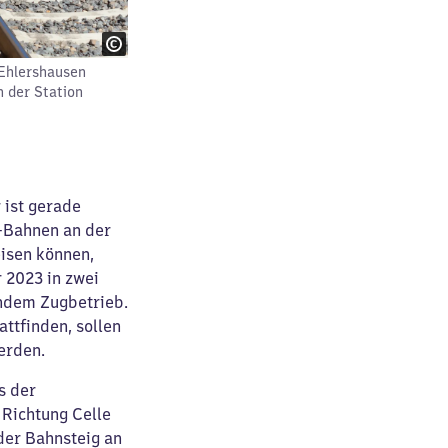
Ehlershausen
 der Station
 ist gerade
S-Bahnen an der
isen können,
 2023 in zwei
endem Zugbetrieb.
ttfinden, sollen
erden.
s der
Richtung Celle
 der Bahnsteig an