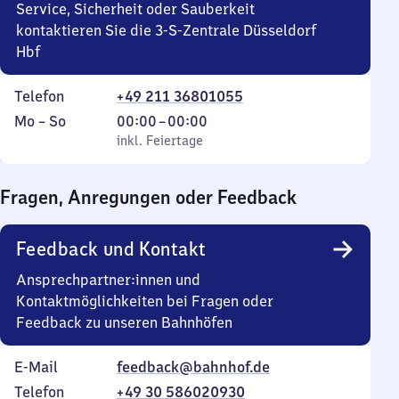
Service, Sicherheit oder Sauberkeit
kontaktieren Sie die 3-S-Zentrale Düsseldorf
Hbf
Telefon
+49 211 36801055
Montag
,
Von
Mo
–
So
00:00
–
00:00
bis
inkl. Feiertage
0
inkl. Feiertage
Sonntag
Uhr
bis
Fragen, Anregungen oder Feedback
0
Uhr
Feedback und Kontakt
Ansprechpartner:innen und
Kontaktmöglichkeiten bei Fragen oder
Feedback zu unseren Bahnhöfen
E-Mail
feedback@bahnhof.de
Telefon
+49 30 586020930