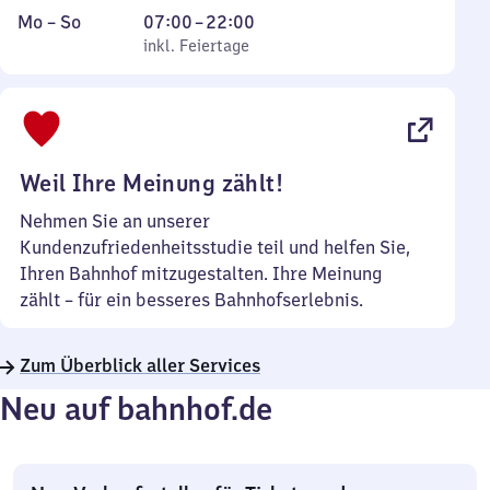
Montag
,
Von
Mo
–
So
07:00
–
22:00
bis
inkl. Feiertage
7
inkl. Feiertage
Sonntag
Uhr
bis
22
Uhr
Weil Ihre Meinung zählt!
Nehmen Sie an unserer
Kundenzufriedenheitsstudie teil und helfen Sie,
Ihren Bahnhof mitzugestalten. Ihre Meinung
zählt – für ein besseres Bahnhofserlebnis.
Zum Überblick aller Services
Neu auf bahnhof.de