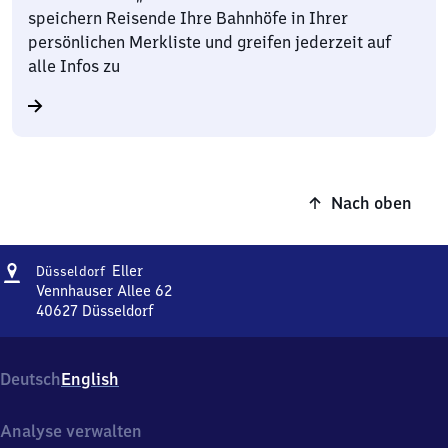
speichern Reisende Ihre Bahnhöfe in Ihrer
persönlichen Merkliste und greifen jederzeit auf
alle Infos zu
Nach oben
Adresse
Düsseldorf-
Eller
Düsseldorf
Eller
Vennhauser Allee 62
40627
Düsseldorf
Düsseldorf-
Eller,
Vennhauser
Deutsch
English
Allee
62,
4
Analyse verwalten