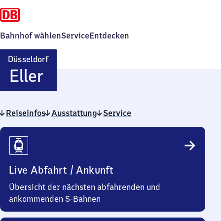
Bahnhof wählen
Service
Entdecken
Düsseldorf
Düsseldorf-
Eller
Eller
Reiseinfos
Ausstattung
Service
Reiseinfos
Live Abfahrt / Ankunft
Übersicht der nächsten abfahrenden und
ankommenden S-Bahnen