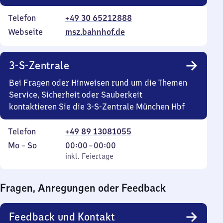
Telefon
+49 30 65212888
Webseite
msz.bahnhof.de
3-S-Zentrale
Bei Fragen oder Hinweisen rund um die Themen
Service, Sicherheit oder Sauberkeit
kontaktieren Sie die 3-S-Zentrale München Hbf
Telefon
+49 89 13081055
Montag
,
Von
Mo
–
So
00:00
–
00:00
bis
inkl. Feiertage
0
inkl. Feiertage
Sonntag
Uhr
bis
Fragen, Anregungen oder Feedback
0
Uhr
Feedback und Kontakt