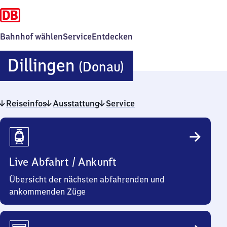
Bahnhof wählen
Service
Entdecken
Dillingen
Dillingen
(Donau)
(Donau)
Reiseinfos
Ausstattung
Service
Reiseinfos
Live Abfahrt / Ankunft
Übersicht der nächsten abfahrenden und
ankommenden Züge