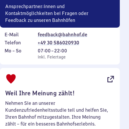
Ansprechpartner:innen und
Kontaktmöglichkeiten bei Fragen oder
Feedback zu unseren Bahnhöfen
E-Mail
feedback@bahnhof.de
Telefon
+49 30 586020930
Montag
,
Von
Mo
–
So
07:00
–
22:00
bis
inkl. Feiertage
7
inkl. Feiertage
Sonntag
Uhr
bis
22
Uhr
Weil Ihre Meinung zählt!
Nehmen Sie an unserer
Kundenzufriedenheitsstudie teil und helfen Sie,
Ihren Bahnhof mitzugestalten. Ihre Meinung
zählt – für ein besseres Bahnhofserlebnis.