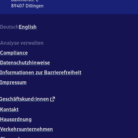
89407
Dillingen
Dillingen
(Donau),
Bahnhofstr.
Deutsch
English
2,
8
9
Analyse verwalten
4
Compliance
0
7
Datenschutzhinweise
Dillingen
Informationen zur Barrierefreiheit
Impressum
externer
Geschäftskund:innen
Link
Kontakt
Hausordnung
Verkehrsunternehmen