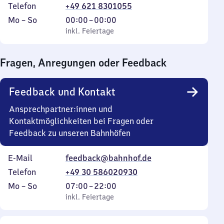
Telefon
+49 621 8301055
Montag
,
Von
Mo
–
So
00:00
–
00:00
bis
inkl. Feiertage
0
inkl. Feiertage
Sonntag
Uhr
bis
Fragen, Anregungen oder Feedback
0
Uhr
Feedback und Kontakt
Ansprechpartner:innen und
Kontaktmöglichkeiten bei Fragen oder
Feedback zu unseren Bahnhöfen
E-Mail
feedback@bahnhof.de
Telefon
+49 30 586020930
Montag
,
Von
Mo
–
So
07:00
–
22:00
bis
inkl. Feiertage
7
inkl. Feiertage
Sonntag
Uhr
bis