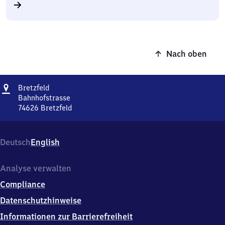
Nach oben
Adresse
Bretzfeld
Bretzfeld
Bahnhofstrasse
74626
Bretzfeld
Bretzfeld,
Bahnhofstrasse,
7
Deutsch
English
4
6
2
Analyse verwalten
6
Compliance
Bretzfeld
Datenschutzhinweise
Informationen zur Barrierefreiheit