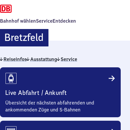
Bahnhof wählen
Service
Entdecken
Bretzfeld
Bretzfeld
Reiseinfos
Ausstattung
Service
Reiseinfos
Live Abfahrt / Ankunft
Übersicht der nächsten abfahrenden und
ankommenden Züge und S-Bahnen