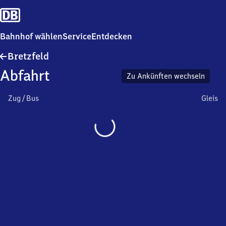
Bahnhof wählen
Service
Entdecken
Bretzfeld
Bretzfeld
Abfahrt
Zu Ankünften wechseln
Zug / Bus
Gleis
Wird
geladen…