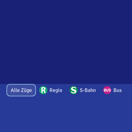
Alle Züge
Regio
S-Bahn
Bus
Bei Fragen oder Feedback zu dieser Abfahrtstafel
wenden Sie sich gerne per E-Mail an