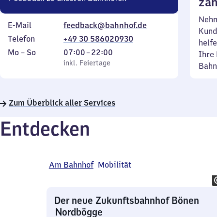
zäh
Nehm
E-Mail
feedback@bahnhof.de
Kund
Telefon
+49 30 586020930
helfe
Montag
,
Von
Mo
–
So
07:00
–
22:00
Ihre 
bis
inkl. Feiertage
7
inkl. Feiertage
Bahn
Sonntag
Uhr
bis
22
Zum Überblick aller Services
Uhr
Entdecken
Am Bahnhof
Mobilität
Der neue Zukunftsbahnhof Bönen
Nordbögge