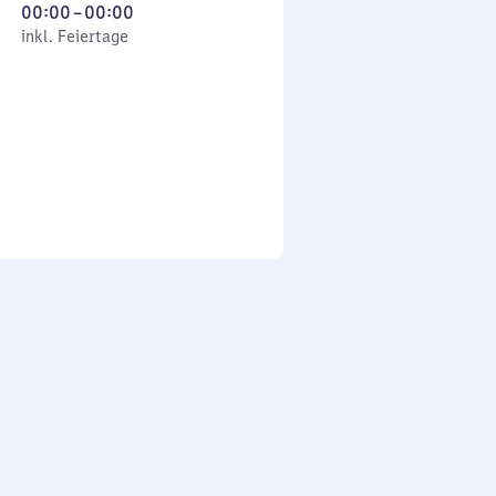
Von
00:00
–
00:00
 Feiertage
0
inkl. Feiertage
Uhr
bis
0
Uhr