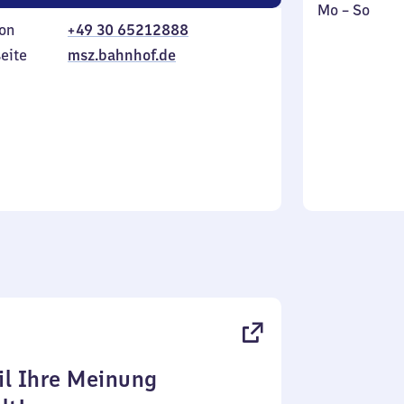
Montag
,
Mo
–
So
on
+49 30 65212888
bis
inkl.
Sonntag
eite
msz.bahnhof.de
l Ihre Meinung