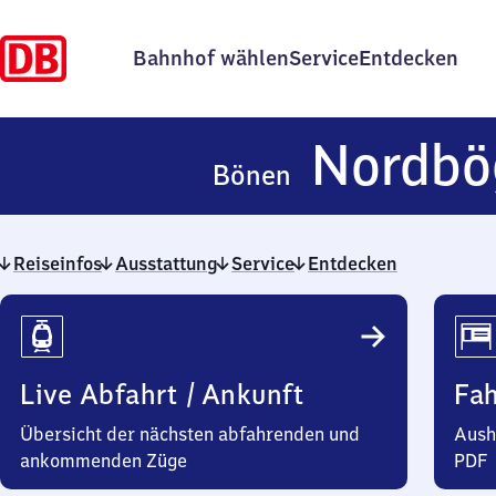
Bahnhof wählen
Service
Entdecken
Nordbö
Bönen
Reiseinfos
Ausstattung
Service
Entdecken
Reiseinfos
Live Abfahrt / Ankunft
Fa
Übersicht der nächsten abfahrenden und
Aush
ankommenden Züge
PDF