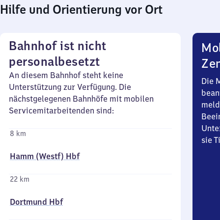
Hilfe und Orientierung vor Ort
Bahnhof ist nicht
Mob
personalbesetzt
Zen
An diesem Bahnhof steht keine
Die 
Unterstützung zur Verfügung. Die
bean
nächstgelegenen Bahnhöfe mit mobilen
meld
Servicemitarbeitenden sind:
Beei
Unte
8 km
sie 
Hamm (Westf) Hbf
22 km
Dortmund Hbf