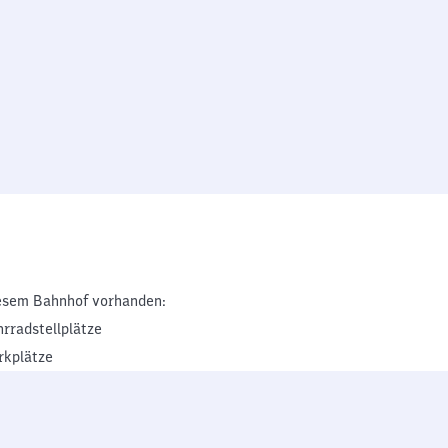
esem Bahnhof vorhanden:
hrradstellplätze
rkplätze