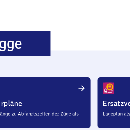
Bönen-
gge
Nordbögge
hrpläne
Ersatzv
änge zu Abfahrtszeiten der Züge als
Lageplan al