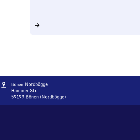
Adresse
Bönen-
Nordbögge
Bönen
Nordbögge
Hammer Str.
59199
Bönen (Nordbögge)
Bönen-
Nordbögge,
Hammer
Str.,
5
9