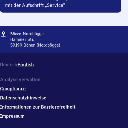
mit der Aufschrift „Service“
Adresse
Bönen-
Nordbögge
Bönen
Nordbögge
Hammer Str.
59199
Bönen (Nordbögge)
Bönen-
Nordbögge,
Hammer
Deutsch
English
Str.,
5
9
Analyse verwalten
1
Compliance
9
9
Datenschutzhinweise
Bönen
Informationen zur Barrierefreiheit
(Nordbögge)
Impressum