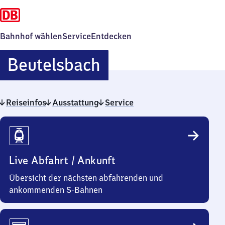
Bahnhof wählen
Service
Entdecken
Beutelsbach
Beutelsbach
Reiseinfos
Ausstattung
Service
Reiseinfos
Live Abfahrt / Ankunft
Übersicht der nächsten abfahrenden und
ankommenden S-Bahnen