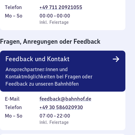
Telefon
+49 711 20921055
Montag
,
Von
Mo
–
So
00:00
–
00:00
bis
inkl. Feiertage
0
inkl. Feiertage
Sonntag
Uhr
bis
Fragen, Anregungen oder Feedback
0
Uhr
Feedback und Kontakt
Ansprechpartner:innen und
Kontaktmöglichkeiten bei Fragen oder
Feedback zu unseren Bahnhöfen
E-Mail
feedback@bahnhof.de
Telefon
+49 30 586020930
Montag
,
Von
Mo
–
So
07:00
–
22:00
bis
inkl. Feiertage
7
inkl. Feiertage
Sonntag
Uhr