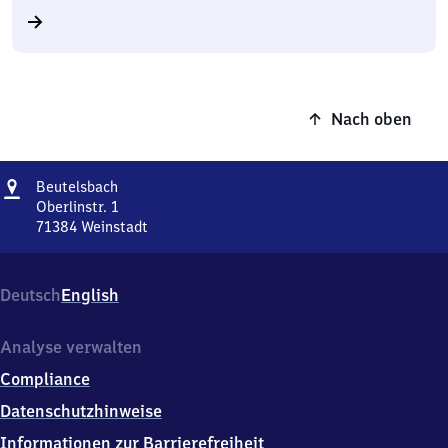
Nach oben
Adresse
Beutelsbach
Beutelsbach
Oberlinstr. 1
71384
Weinstadt
Beutelsbach,
Oberlinstr.
1,
Deutsch
English
7
1
3
Analyse verwalten
8
Compliance
4
Weinstadt
Datenschutzhinweise
Informationen zur Barrierefreiheit