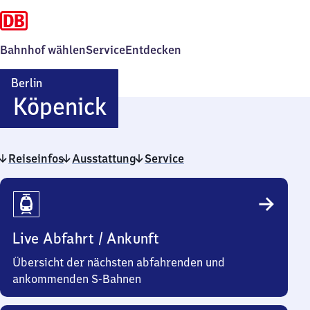
Bahnhof wählen
Service
Entdecken
Berlin
Berlin-
Köpenick
Köpenick
Reiseinfos
Ausstattung
Service
Reiseinfos
Live Abfahrt / Ankunft
Übersicht der nächsten abfahrenden und
ankommenden S-Bahnen