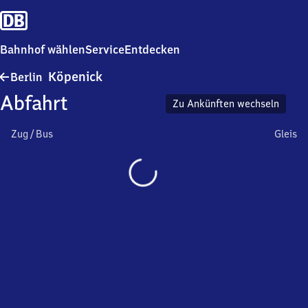
Bahnhof wählen
Service
Entdecken
Berlin-
Köpenick
Berlin
Köpenick
Abfahrt
Zu Ankünften wechseln
Zug / Bus
Gleis
Wird
geladen…