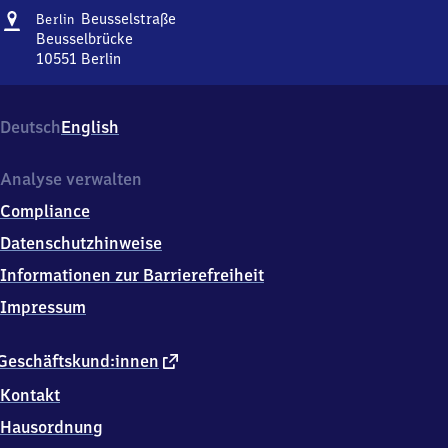
Adresse
Berlin
Beusselstraße
Berlin
Beusselstraße
Beusselbrücke
10551
Berlin
Berlin
Beusselstraße,
Beusselbrücke,
Deutsch
English
1
0
5
Analyse verwalten
5
Compliance
1
Berlin
Datenschutzhinweise
Informationen zur Barrierefreiheit
Impressum
externer
Geschäftskund:innen
Link
Kontakt
Hausordnung