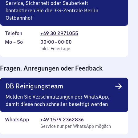
Service, Sicherheit oder Sauberkeit
kontaktieren Sie die 3-S-Zentrale Berlin
Ostbahnhof
Telefon
+49 30 2971055
Montag
,
Von
Mo
–
So
00:00
–
00:00
bis
inkl. Feiertage
0
inkl. Feiertage
Sonntag
Uhr
bis
Fragen, Anregungen oder Feedback
0
Uhr
DB Reinigungsteam
Melden Sie Verschmutzungen per WhatsApp,
damit diese noch schneller beseitigt werden
WhatsApp
+49 1579 2362836
Service nur per WhatsApp möglich