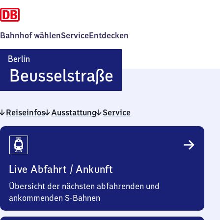
Bahnhof wählen
Service
Entdecken
Berlin
Berlin
Beusselstraße
Beusselstraße
Reiseinfos
Ausstattung
Service
Reiseinfos
Live Abfahrt / Ankunft
Übersicht der nächsten abfahrenden und
ankommenden S-Bahnen