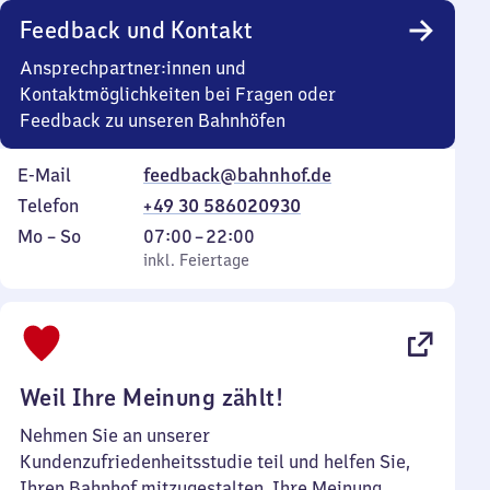
Feedback und Kontakt
Ansprechpartner:innen und
Kontaktmöglichkeiten bei Fragen oder
Feedback zu unseren Bahnhöfen
E-Mail
feedback@bahnhof.de
Telefon
+49 30 586020930
Montag
,
Von
Mo
–
So
07:00
–
22:00
bis
inkl. Feiertage
7
inkl. Feiertage
Sonntag
Uhr
bis
22
Uhr
Weil Ihre Meinung zählt!
Nehmen Sie an unserer
Kundenzufriedenheitsstudie teil und helfen Sie,
Ihren Bahnhof mitzugestalten. Ihre Meinung