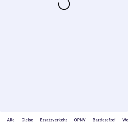
Wird
geladen…
Alle
Gleise
Ersatzverkehr
ÖPNV
Barrierefrei
We