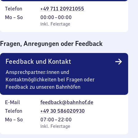
Telefon
+49 711 20921055
Montag
,
Von
Mo
–
So
00:00
–
00:00
bis
inkl. Feiertage
0
inkl. Feiertage
Sonntag
Uhr
bis
Fragen, Anregungen oder Feedback
0
Uhr
Feedback und Kontakt
Ansprechpartner:innen und
Kontaktmöglichkeiten bei Fragen oder
Feedback zu unseren Bahnhöfen
E-Mail
feedback@bahnhof.de
Telefon
+49 30 586020930
Montag
,
Von
Mo
–
So
07:00
–
22:00
bis
inkl. Feiertage
7
inkl. Feiertage
Sonntag
Uhr