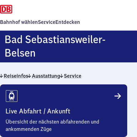
Bahnhof wählen
Service
Entdecken
Bad Sebastiansweiler-
Ba​
Belsen
d
Reiseinfos
Ausstattung
Sebastiansweiler-
Service
Reiseinfos
Belsen
Live Abfahrt / Ankunft
Übersicht der nächsten abfahrenden und
ankommenden Züge