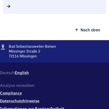
Nach oben
Adresse
Ba​
Bad Sebastiansweiler-Belsen
d
Mössinger Straße 2
Sebastiansweiler-
72116
Mössingen
Ba​
Belsen
d
Sebastiansweiler-
Deutsch
English
Belsen,
Mössinger
Straße
Analyse verwalten
2,
Compliance
7
2
Datenschutzhinweise
1
Informationen zur Barrierefreiheit