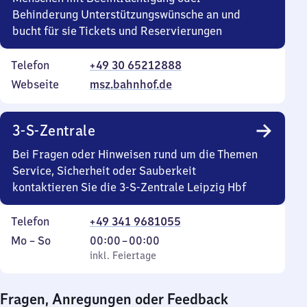
Behinderung Unterstützungswünsche an und
bucht für sie Tickets und Reservierungen
Telefon
+49 30 65212888
Webseite
msz.bahnhof.de
3-S-Zentrale
Bei Fragen oder Hinweisen rund um die Themen
Service, Sicherheit oder Sauberkeit
kontaktieren Sie die 3-S-Zentrale Leipzig Hbf
Telefon
+49 341 9681055
Montag
,
Von
Mo
–
So
00:00
–
00:00
bis
inkl. Feiertage
0
inkl. Feiertage
Sonntag
Uhr
bis
Fragen, Anregungen oder Feedback
0