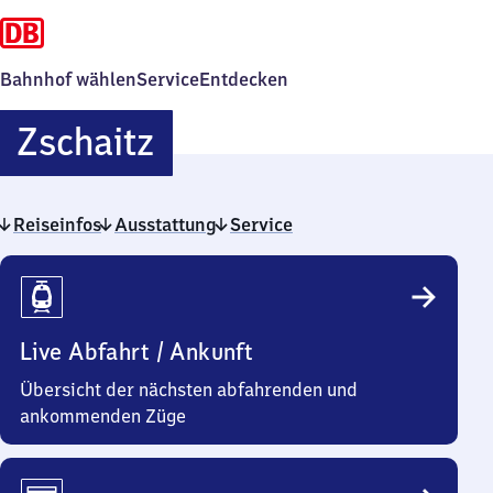
Bahnhof wählen
Service
Entdecken
Zschaitz
Zschaitz
Reiseinfos
Ausstattung
Service
Reiseinfos
Live Abfahrt / Ankunft
Übersicht der nächsten abfahrenden und
ankommenden Züge