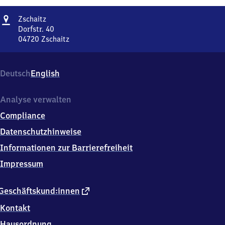
Adresse
Zschaitz
Zschaitz
Dorfstr. 40
04720
Zschaitz
Zschaitz,
Dorfstr.
40,
Deutsch
English
0
4
7
Analyse verwalten
2
Compliance
0
Zschaitz
Datenschutzhinweise
Informationen zur Barrierefreiheit
Impressum
externer
Geschäftskund:innen
Link
Kontakt
Hausordnung