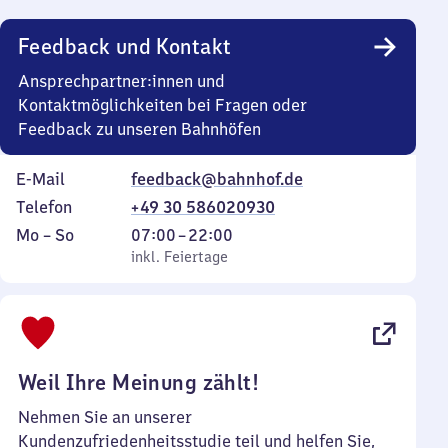
Uhr
Feedback und Kontakt
Ansprechpartner:innen und
Kontaktmöglichkeiten bei Fragen oder
Feedback zu unseren Bahnhöfen
E-Mail
feedback@bahnhof.de
Telefon
+49 30 586020930
Montag
,
Von
Mo
–
So
07:00
–
22:00
bis
inkl. Feiertage
7
inkl. Feiertage
Sonntag
Uhr
bis
22
Uhr
Weil Ihre Meinung zählt!
Nehmen Sie an unserer
Kundenzufriedenheitsstudie teil und helfen Sie,