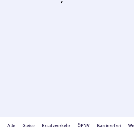
Wird
geladen…
Alle
Gleise
Ersatzverkehr
ÖPNV
Barrierefrei
We