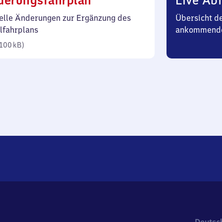
derungsfahrplan
Live Abf
100
elle Änderungen zur Ergänzung des
Übersicht d
Kilobyte)
lfahrplans
ankommend
100 kB
)