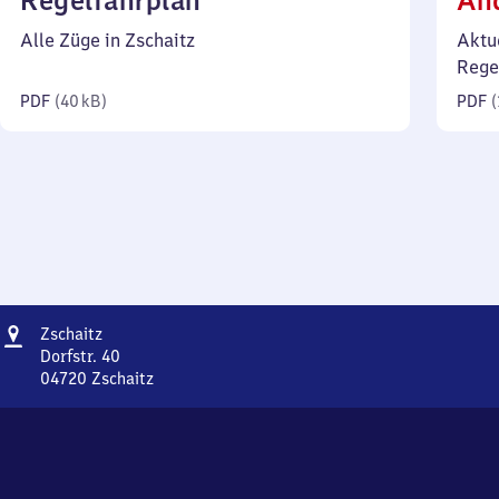
Regelfahrplan
Än
40
Alle Züge in Zschaitz
Aktu
Kilobyte)
Rege
PDF
(
40 kB
)
PDF
(
Adresse
Zschaitz
Zschaitz
Dorfstr. 40
04720
Zschaitz
Zschaitz,
Dorfstr.
40,
0
4