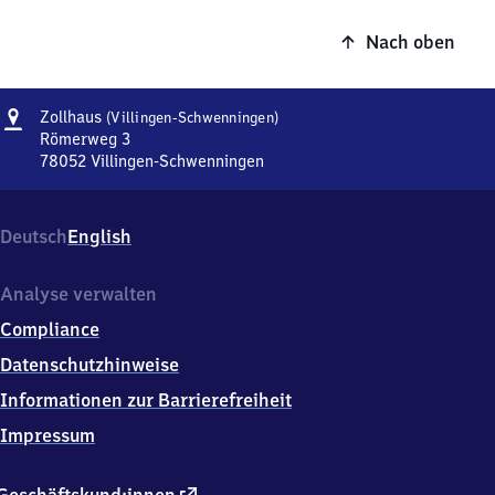
Nach oben
Adresse
Zollhaus
Zollhaus
(Villingen-Schwenningen)
(Villingen-
Römerweg 3
Schwenningen)
78052
Villingen-Schwenningen
Zollhaus
(Villingen-
Schwenningen),
Deutsch
English
Römerweg
3,
7
Analyse verwalten
8
Compliance
0
5
Datenschutzhinweise
2
Informationen zur Barrierefreiheit
Villingen-
Schwenningen
Impressum
externer