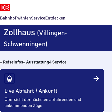
Bahnhof wählen
Service
Entdecken
Zollhaus
(Villingen-
Zollhaus
Schwenningen)
(Villingen-
Reiseinfos
Ausstattung
Schwenningen)
Service
Reiseinfos
Live Abfahrt / Ankunft
Übersicht der nächsten abfahrenden und
ankommenden Züge