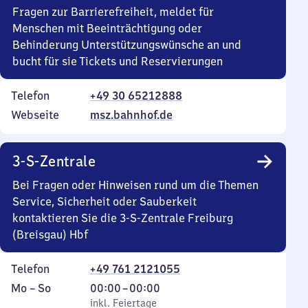
Fragen zur Barrierefreiheit, meldet für
Menschen mit Beeinträchtigung oder
Behinderung Unterstützungswünsche an und
bucht für sie Tickets und Reservierungen
Telefon
+49 30 65212888
Webseite
msz.bahnhof.de
3-S-Zentrale
Bei Fragen oder Hinweisen rund um die Themen
Service, Sicherheit oder Sauberkeit
kontaktieren Sie die 3-S-Zentrale Freiburg
(Breisgau) Hbf
Telefon
+49 761 2121055
Montag
,
Von
Mo
–
So
00:00
–
00:00
bis
inkl. Feiertage
0
inkl. Feiertage