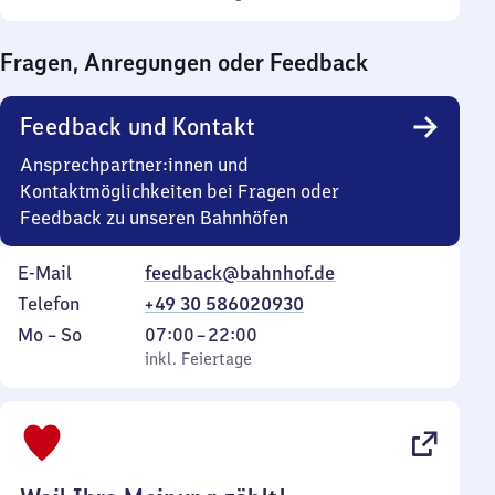
Sonntag
Uhr
bis
Fragen, Anregungen oder Feedback
0
Uhr
Feedback und Kontakt
Ansprechpartner:innen und
Kontaktmöglichkeiten bei Fragen oder
Feedback zu unseren Bahnhöfen
E-Mail
feedback@bahnhof.de
Telefon
+49 30 586020930
Montag
,
Von
Mo
–
So
07:00
–
22:00
bis
inkl. Feiertage
7
inkl. Feiertage
Sonntag
Uhr
bis
22
Uhr