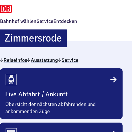
Bahnhof wählen
Service
Entdecken
Zimmersrode
Zimmersrode
Reiseinfos
Ausstattung
Service
Reiseinfos
Live Abfahrt / Ankunft
Übersicht der nächsten abfahrenden und
ankommenden Züge