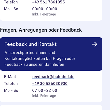
Telefon
+49 561 7861055
Montag
,
Von
Mo
–
So
00:00
–
00:00
bis
inkl. Feiertage
0
inkl. Feiertage
Sonntag
Uhr
bis
Fragen, Anregungen oder Feedback
0
Uhr
Feedback und Kontakt
Ansprechpartner:innen und
Kontaktmöglichkeiten bei Fragen oder
Feedback zu unseren Bahnhöfen
E-Mail
feedback@bahnhof.de
Telefon
+49 30 586020930
Montag
,
Von
Mo
–
So
07:00
–
22:00
bis
inkl. Feiertage
7
inkl. Feiertage
Sonntag
Uhr
bis