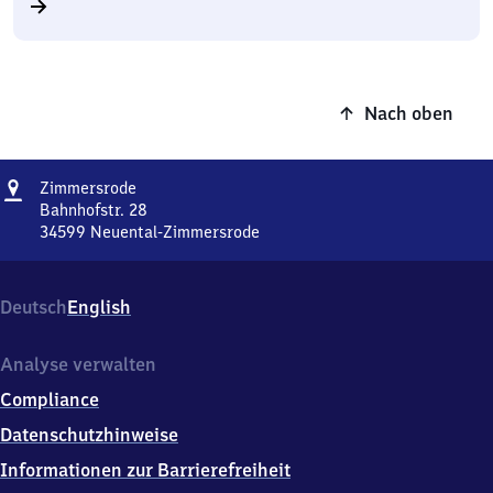
Nach oben
Adresse
Zimmersrode
Zimmersrode
Bahnhofstr. 28
34599
Neuental-Zimmersrode
Zimmersrode,
Bahnhofstr.
28,
Deutsch
English
3
4
5
Analyse verwalten
9
Compliance
9
Neuental-
Datenschutzhinweise
Zimmersrode
Informationen zur Barrierefreiheit