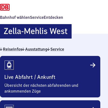
Bahnhof wählen
Service
Entdecken
Zella-
Zella-Mehlis West
Mehlis
Reiseinfos
Ausstattung
Service
West
Reiseinfos
Live Abfahrt / Ankunft
Übersicht der nächsten abfahrenden und
ankommenden Züge