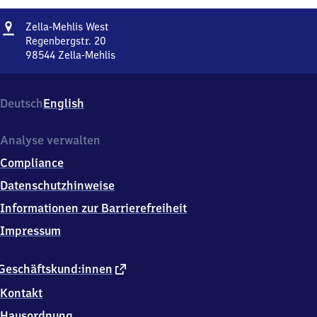
Adresse
Zella-
Zella-Mehlis West
Mehlis
Regenbergstr. 20
West
98544
Zella-Mehlis
Zella-
Mehlis
West,
Deutsch
English
Regenbergstr.
20,
9
Analyse verwalten
8
Compliance
5
4
Datenschutzhinweise
4
Informationen zur Barrierefreiheit
Zella-
Mehlis
Impressum
externer
Geschäftskund:innen
Link
Kontakt
Hausordnung