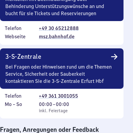
Behinderung Unterstützungswünsche an und
bucht für sie Tickets und Reservierungen
Telefon
+49 30 65212888
Webseite
msz.bahnhof.de
3-S-Zentrale
Bei Fragen oder Hinweisen rund um die Themen
Service, Sicherheit oder Sauberkeit
kontaktieren Sie die 3-S-Zentrale Erfurt Hbf
Telefon
+49 361 3001055
Montag
,
Von
Mo
–
So
00:00
–
00:00
bis
inkl. Feiertage
0
inkl. Feiertage
Sonntag
Uhr
bis
Fragen, Anregungen oder Feedback
0