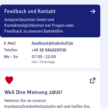
Uhr
Feedback und Kontakt
Ansprechpartner:innen und
Kontaktmöglichkeiten bei Fragen oder
Feedback zu unseren Bahnhöfen
E-Mail
feedback@bahnhof.de
Telefon
+49 30 586020930
Montag
,
Von
Mo
–
So
07:00
–
22:00
bis
inkl. Feiertage
7
inkl. Feiertage
Sonntag
Uhr
bis
22
Uhr
Weil Ihre Meinung zählt!
Nehmen Sie an unserer
Kundenzufriedenheitsstudie teil und helfen Sie,