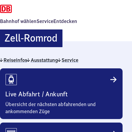
Bahnhof wählen
Service
Entdecken
Zell-
Zell-Romrod
Romrod
Reiseinfos
Ausstattung
Service
Reiseinfos
Live Abfahrt / Ankunft
Übersicht der nächsten abfahrenden und
ankommenden Züge