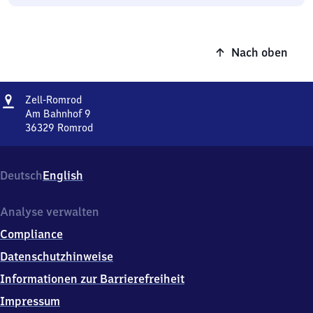
Nach oben
Adresse
Zell-
Zell-Romrod
Romrod
Am Bahnhof 9
36329
Romrod
Zell-
Romrod,
Am
Deutsch
English
Bahnhof
9,
3
Analyse verwalten
6
Compliance
3
2
Datenschutzhinweise
9
Informationen zur Barrierefreiheit
Romrod
Impressum