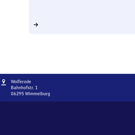
Adresse
Wolferode
Wolferode
Bahnhofstr. 1
06295
Wimmelburg
Wolferode,
Bahnhofstr.
1,
0
6
2