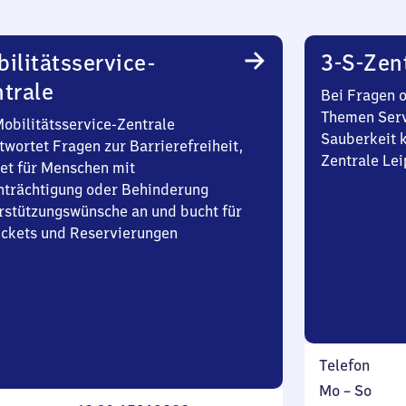
ilitätsservice-
3-S-Zen
trale
Bei Fragen 
Themen Serv
Mobilitätsservice-Zentrale
Sauberkeit k
twortet Fragen zur Barrierefreiheit,
Zentrale Lei
et für Menschen mit
nträchtigung oder Behinderung
rstützungswünsche an und bucht für
Tickets und Reservierungen
Telefon
Montag
,
Mo
–
So