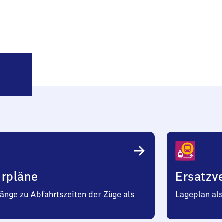
olferode
hrpläne
Ersatzv
änge zu Abfahrtszeiten der Züge als
Lageplan al