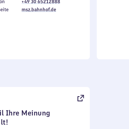
on
+49 30 65212888
bis
inkl.
Sonntag
eite
msz.bahnhof.de
l Ihre Meinung
lt!