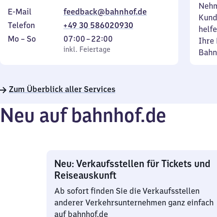
Nehm
E-Mail
feedback@bahnhof.de
Kund
Telefon
+49 30 586020930
helfe
Montag
,
Von
Mo
–
So
07:00
–
22:00
Ihre 
bis
inkl. Feiertage
7
inkl. Feiertage
Bahn
Sonntag
Uhr
bis
22
Zum Überblick aller Services
Uhr
Neu auf bahnhof.de
Neu: Verkaufsstellen für Tickets und
Reiseauskunft
Ab sofort finden Sie die Verkaufsstellen
anderer Verkehrsunternehmen ganz einfach
auf bahnhof.de