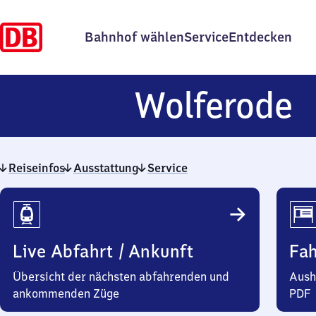
Bahnhof wählen
Service
Entdecken
W
Wolferode
Reiseinfos
Ausstattung
Service
Reiseinfos
Live Abfahrt / Ankunft
Fa
Übersicht der nächsten abfahrenden und
Aush
ankommenden Züge
PDF