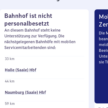
Bahnhof ist nicht
Mob
personalbesetzt
Zen
An diesem Bahnhof steht keine
Die 
Unterstützung zur Verfügung. Die
bean
nächstgelegenen Bahnhöfe mit mobilen
meld
Servicemitarbeitenden sind:
Beei
Unte
33 km
sie 
Halle (Saale) Hbf
44 km
Naumburg (Saale) Hbf
59 km