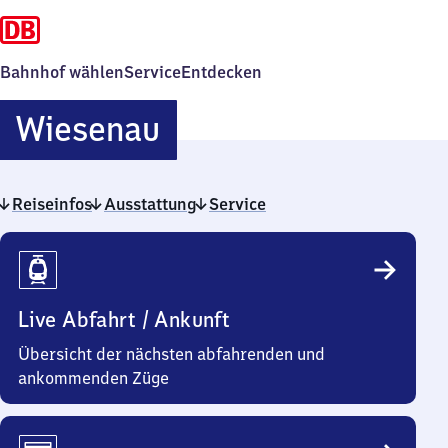
Bahnhof wählen
Service
Entdecken
Wiesenau
Wiesenau
Reiseinfos
Ausstattung
Service
Reiseinfos
Live Abfahrt / Ankunft
Übersicht der nächsten abfahrenden und
ankommenden Züge