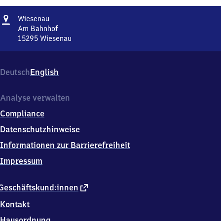
Adresse
Wiesenau
Wiesenau
Am Bahnhof
15295
Wiesenau
Wiesenau,
Am
Bahnhof,
Deutsch
English
1
5
2
Analyse verwalten
9
Compliance
5
Wiesenau
Datenschutzhinweise
Informationen zur Barrierefreiheit
Impressum
externer
Geschäftskund:innen
Link
Kontakt
Hausordnung