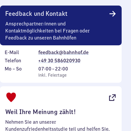
Uhr
Feedback und Kontakt
Ansprechpartner:innen und
Kontaktmöglichkeiten bei Fragen oder
Feedback zu unseren Bahnhöfen
E-Mail
feedback@bahnhof.de
Telefon
+49 30 586020930
Montag
,
Von
Mo
–
So
07:00
–
22:00
bis
inkl. Feiertage
7
inkl. Feiertage
Sonntag
Uhr
bis
22
Uhr
Weil Ihre Meinung zählt!
Nehmen Sie an unserer
Kundenzufriedenheitsstudie teil und helfen Sie,