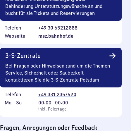
Behinderung Unterstützungswünsche an und
bucht für sie Tickets und Reservierungen
Telefon
+49 30 65212888
Webseite
msz.bahnhof.de
3-S-Zentrale
Bei Fragen oder Hinweisen rund um die Themen
Service, Sicherheit oder Sauberkeit
kontaktieren Sie die 3-S-Zentrale Potsdam
Telefon
+49 331 2357520
Montag
,
Von
Mo
–
So
00:00
–
00:00
bis
inkl. Feiertage
0
inkl. Feiertage
Sonntag
Uhr
bis
Fragen, Anregungen oder Feedback
0