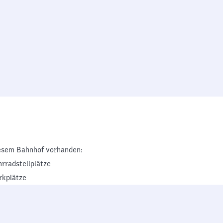
esem Bahnhof vorhanden:
hrradstellplätze
rkplätze