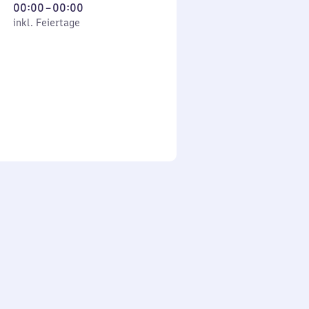
Von
00:00
–
00:00
 Feiertage
0
inkl. Feiertage
Uhr
bis
0
Uhr