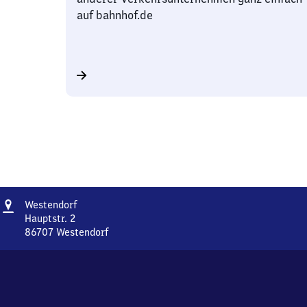
auf bahnhof.de
Adresse
Westendorf
Westendorf
Hauptstr. 2
86707
Westendorf
Westendorf,
Hauptstr.
2,
8
6