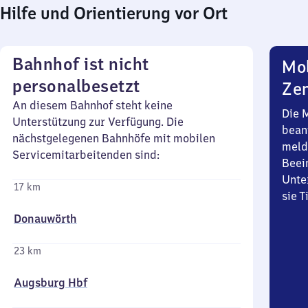
Hilfe und Orientierung vor Ort
Bahnhof ist nicht
Mob
personalbesetzt
Zen
An diesem Bahnhof steht keine
Die 
Unterstützung zur Verfügung. Die
bean
nächstgelegenen Bahnhöfe mit mobilen
meld
Servicemitarbeitenden sind:
Beei
Unte
17 km
sie 
Donauwörth
23 km
Augsburg Hbf