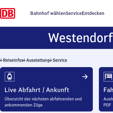
Bahnhof wählen
Service
Entdecken
Westendorf
Reiseinfos
Ausstattung
Service
Reiseinfos
Live Abfahrt / Ankunft
Fa
Übersicht der nächsten abfahrenden und
Aush
ankommenden Züge
PDF