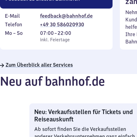
zäh
Nehm
E-Mail
feedback@bahnhof.de
Kund
Telefon
+49 30 586020930
helfe
Montag
,
Von
Mo
–
So
07:00
–
22:00
Ihre 
bis
inkl. Feiertage
7
inkl. Feiertage
Bahn
Sonntag
Uhr
bis
22
Zum Überblick aller Services
Uhr
Neu auf bahnhof.de
Neu: Verkaufsstellen für Tickets und
Reiseauskunft
Ab sofort finden Sie die Verkaufsstellen
anderer Verkehrsunternehmen ganz einfach