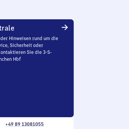
trale
oder Hinweisen rund um die
ice, Sicherheit oder
ontaktieren Sie die 3-S-
nchen Hbf
+49 89 13081055