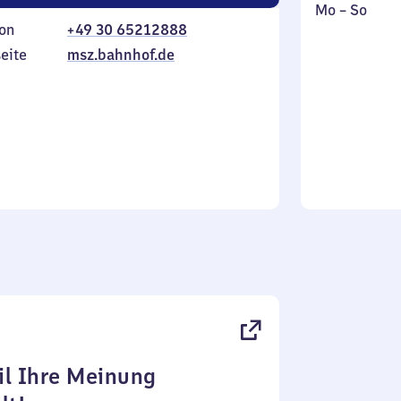
Montag
,
Mo
–
So
on
+49 30 65212888
bis
inkl.
Sonntag
eite
msz.bahnhof.de
l Ihre Meinung