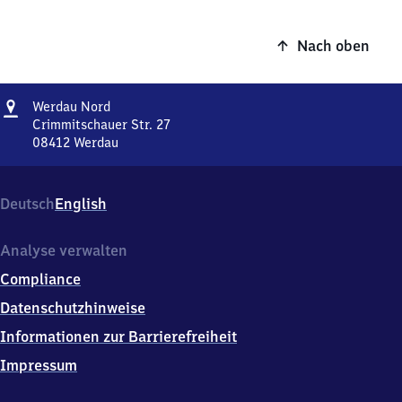
Nach oben
Adresse
Werdau
Werdau Nord
Nord
Crimmitschauer Str. 27
08412
Werdau
Werdau
Nord,
Crimmitschauer
Deutsch
English
Str.
27,
0
Analyse verwalten
8
Compliance
4
1
Datenschutzhinweise
2
Informationen zur Barrierefreiheit
Werdau
Impressum