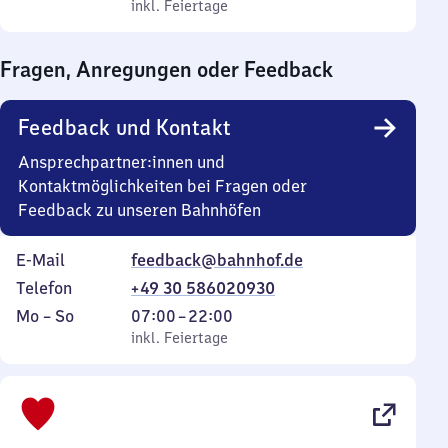
bis
inkl. Feiertage
0
inkl. Feiertage
Sonntag
Uhr
bis
Fragen, Anregungen oder Feedback
0
Uhr
Feedback und Kontakt
Ansprechpartner:innen und
Kontaktmöglichkeiten bei Fragen oder
Feedback zu unseren Bahnhöfen
E-Mail
feedback@bahnhof.de
Telefon
+49 30 586020930
Montag
,
Von
Mo
–
So
07:00
–
22:00
bis
inkl. Feiertage
7
inkl. Feiertage
Sonntag
Uhr
bis
22
Uhr