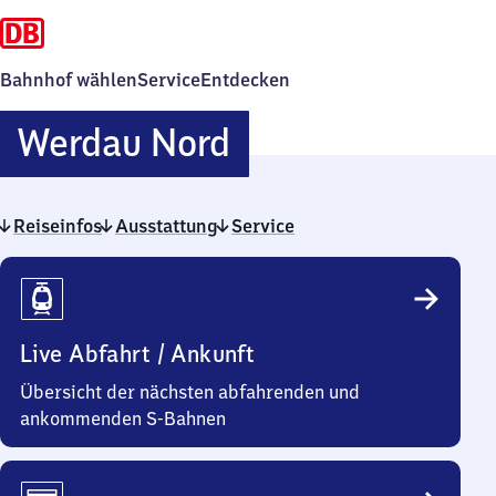
Bahnhof wählen
Service
Entdecken
Werdau
Werdau Nord
Nord
Reiseinfos
Ausstattung
Service
Reiseinfos
Live Abfahrt / Ankunft
Übersicht der nächsten abfahrenden und
ankommenden S-Bahnen