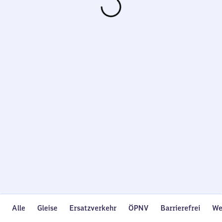
Wird
geladen…
Alle
Gleise
Ersatzverkehr
ÖPNV
Barrierefrei
We