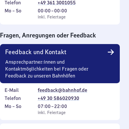
Telefon
+49 361 3001055
Montag
,
Von
Mo
–
So
00:00
–
00:00
bis
inkl. Feiertage
0
inkl. Feiertage
Sonntag
Uhr
bis
Fragen, Anregungen oder Feedback
0
Uhr
Feedback und Kontakt
Ansprechpartner:innen und
Kontaktmöglichkeiten bei Fragen oder
Feedback zu unseren Bahnhöfen
E-Mail
feedback@bahnhof.de
Telefon
+49 30 586020930
Montag
,
Von
Mo
–
So
07:00
–
22:00
bis
inkl. Feiertage
7
inkl. Feiertage
Sonntag
Uhr
bis