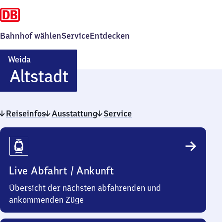
Bahnhof wählen
Service
Entdecken
Weida
Weida
Altstadt
Altstadt
Reiseinfos
Ausstattung
Service
Reiseinfos
Live Abfahrt / Ankunft
Übersicht der nächsten abfahrenden und
ankommenden Züge