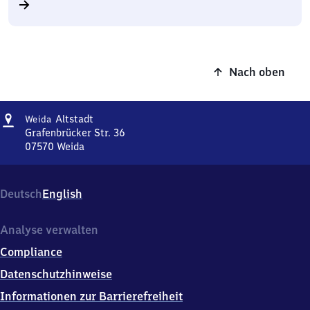
Nach oben
Adresse
Weida
Altstadt
Weida
Altstadt
Grafenbrücker Str. 36
07570
Weida
Weida
Altstadt,
Grafenbrücker
Deutsch
English
Str.
36,
0
Analyse verwalten
7
Compliance
5
7
Datenschutzhinweise
0
Informationen zur Barrierefreiheit
Weida