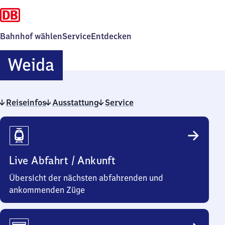
Bahnhof wählen
Service
Entdecken
Weida
Weida
Reiseinfos
Ausstattung
Service
Reiseinfos
Live Abfahrt / Ankunft
Übersicht der nächsten abfahrenden und
ankommenden Züge