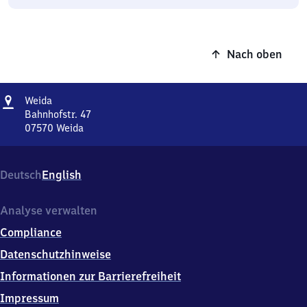
Nach oben
Adresse
Weida
Weida
Bahnhofstr. 47
07570
Weida
Weida,
Bahnhofstr.
47,
Deutsch
English
0
7
5
Analyse verwalten
7
Compliance
0
Weida
Datenschutzhinweise
Informationen zur Barrierefreiheit
Impressum