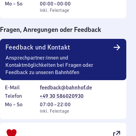
Montag
,
Von
Mo
–
So
00:00
–
00:00
bis
inkl. Feiertage
0
inkl. Feiertage
Sonntag
Uhr
bis
Fragen, Anregungen oder Feedback
0
Uhr
Feedback und Kontakt
Ansprechpartner:innen und
Kontaktmöglichkeiten bei Fragen oder
Feedback zu unseren Bahnhöfen
E-Mail
feedback@bahnhof.de
Telefon
+49 30 586020930
Montag
,
Von
Mo
–
So
07:00
–
22:00
bis
inkl. Feiertage
7
inkl. Feiertage
Sonntag
Uhr
bis
22