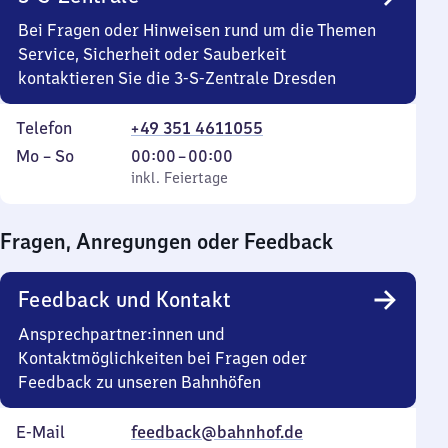
Bei Fragen oder Hinweisen rund um die Themen
Service, Sicherheit oder Sauberkeit
kontaktieren Sie die 3-S-Zentrale Dresden
Telefon
+49 351 4611055
Montag
,
Von
Mo
–
So
00:00
–
00:00
bis
inkl. Feiertage
0
inkl. Feiertage
Sonntag
Uhr
bis
Fragen, Anregungen oder Feedback
0
Uhr
Feedback und Kontakt
Ansprechpartner:innen und
Kontaktmöglichkeiten bei Fragen oder
Feedback zu unseren Bahnhöfen
E-Mail
feedback@bahnhof.de