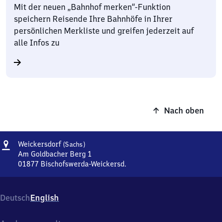
Mit der neuen „Bahnhof merken“-Funktion
speichern Reisende Ihre Bahnhöfe in Ihrer
persönlichen Merkliste und greifen jederzeit auf
alle Infos zu
Nach oben
Adresse
Weickersdorf
Weickersdorf
(Sachs)
(Sachsen)
Am Goldbacher Berg 1
01877
Bischofswerda-Weickersd.
Weickersdorf
(Sachsen),
Am
Deutsch
English
Goldbacher
Berg