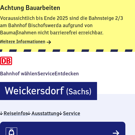
Achtung Bauarbeiten
Voraussichtlich bis Ende 2025 sind die Bahnsteige 2/3
am Bahnhof Bischofswerda aufgrund von
Baumaßnahmen nicht barrierefrei erreichbar.
Weitere Informationen
Bahnhof wählen
Service
Entdecken
Weickers
Weickersdorf
(Sachs)
(Sachsen)
Reiseinfos
Ausstattung
Service
Reiseinfos