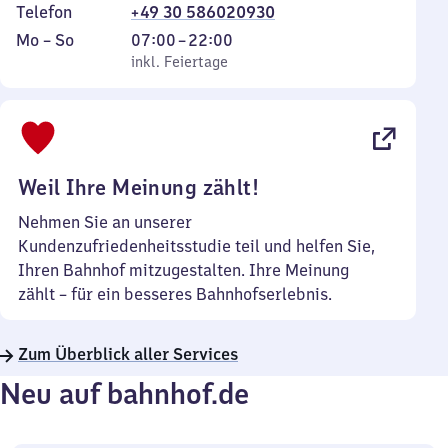
Telefon
+49 30 586020930
Montag
,
Von
Mo
–
So
07:00
–
22:00
bis
inkl. Feiertage
7
inkl. Feiertage
Sonntag
Uhr
bis
22
Uhr
Weil Ihre Meinung zählt!
Nehmen Sie an unserer
Kundenzufriedenheitsstudie teil und helfen Sie,
Ihren Bahnhof mitzugestalten. Ihre Meinung
zählt – für ein besseres Bahnhofserlebnis.
Zum Überblick aller Services
Neu auf bahnhof.de