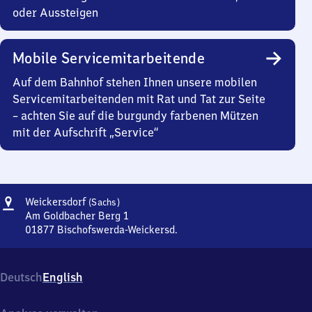
oder Aussteigen
Mobile Servicemitarbeitende
Auf dem Bahnhof stehen Ihnen unsere mobilen
Servicemitarbeitenden mit Rat und Tat zur Seite
– achten Sie auf die burgundy farbenen Mützen
mit der Aufschrift „Service“
Adresse
Weickersdorf
Weickersdorf
(Sachs)
(Sachsen)
Am Goldbacher Berg 1
01877
Bischofswerda-Weickersd.
Weickersdorf
(Sachsen),
Am
Deutsch
English
Goldbacher
Berg