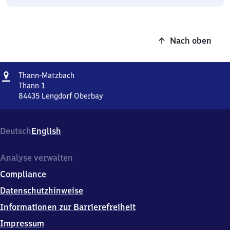
Nach oben
Adresse
Thann-
Thann-Matzbach
Matzbach
Thann 1
84435
Lengdorf Oberbay
Thann-
Matzbach,
Thann
Deutsch
English
1,
8
4
Analyse verwalten
4
Compliance
3
5
Datenschutzhinweise
Lengdorf
Informationen zur Barrierefreiheit
Oberbay
Impressum