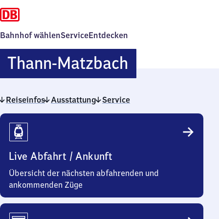
Bahnhof wählen
Service
Entdecken
Thann-
Thann-Matzbach
Matzbach
Reiseinfos
Ausstattung
Service
Reiseinfos
Live Abfahrt / Ankunft
Übersicht der nächsten abfahrenden und
ankommenden Züge