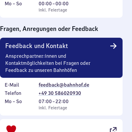
Montag
,
Von
Mo
–
So
00:00
–
00:00
bis
inkl. Feiertage
0
inkl. Feiertage
Sonntag
Uhr
bis
Fragen, Anregungen oder Feedback
0
Uhr
Feedback und Kontakt
Ansprechpartner:innen und
Kontaktmöglichkeiten bei Fragen oder
Feedback zu unseren Bahnhöfen
E-Mail
feedback@bahnhof.de
Telefon
+49 30 586020930
Montag
,
Von
Mo
–
So
07:00
–
22:00
bis
inkl. Feiertage
7
inkl. Feiertage
Sonntag
Uhr
bis
22