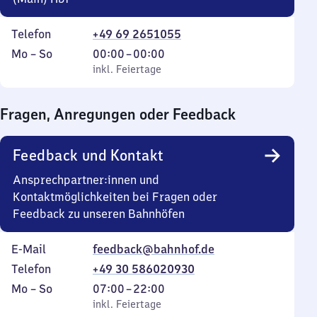
Telefon
+49 69 2651055
Montag
,
Von
Mo
–
So
00:00
–
00:00
bis
inkl. Feiertage
0
inkl. Feiertage
Sonntag
Uhr
bis
Fragen, Anregungen oder Feedback
0
Uhr
Feedback und Kontakt
Ansprechpartner:innen und
Kontaktmöglichkeiten bei Fragen oder
Feedback zu unseren Bahnhöfen
E-Mail
feedback@bahnhof.de
Telefon
+49 30 586020930
Montag
,
Von
Mo
–
So
07:00
–
22:00
bis
inkl. Feiertage
7
inkl. Feiertage