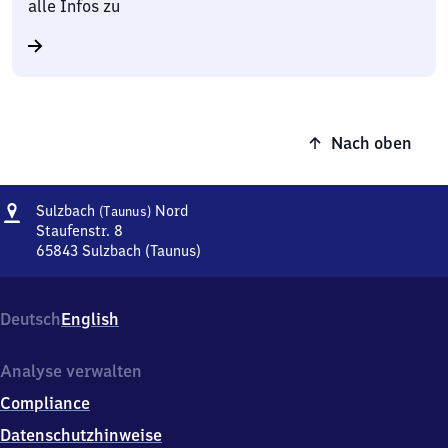
alle Infos zu
Nach oben
Adresse
Sulzbach
Sulzbach
Nord
(Taunus)
(Taunus)
Staufenstr. 8
Nord
65843
Sulzbach (Taunus)
Sulzbach
(Taunus)
Nord,
Deutsch
English
Staufenstr.
8,
6
Analyse verwalten
5
Compliance
8
4
Datenschutzhinweise