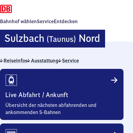
Bahnhof wählen
Service
Entdecken
Sulzba
Sulzbach
Nord
(Taunus)
(Taunus
Reiseinfos
Ausstattung
Service
Nord
Reiseinfos
Live Abfahrt / Ankunft
Übersicht der nächsten abfahrenden und
ankommenden S-Bahnen