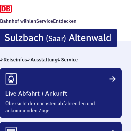
Bahnhof wählen
Service
Entdecken
Sulz
Sulzbach
Altenwald
(Saar)
(Saa
Reiseinfos
Ausstattung
Service
Alte
Reiseinfos
Live Abfahrt / Ankunft
Übersicht der nächsten abfahrenden und
ankommenden Züge