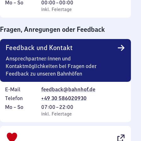
Montag
,
Von
Mo
–
So
00:00
–
00:00
bis
inkl. Feiertage
0
inkl. Feiertage
Sonntag
Uhr
bis
Fragen, Anregungen oder Feedback
0
Uhr
Feedback und Kontakt
Ansprechpartner:innen und
Kontaktmöglichkeiten bei Fragen oder
Feedback zu unseren Bahnhöfen
E-Mail
feedback@bahnhof.de
Telefon
+49 30 586020930
Montag
,
Von
Mo
–
So
07:00
–
22:00
bis
inkl. Feiertage
7
inkl. Feiertage
Sonntag
Uhr
bis
22