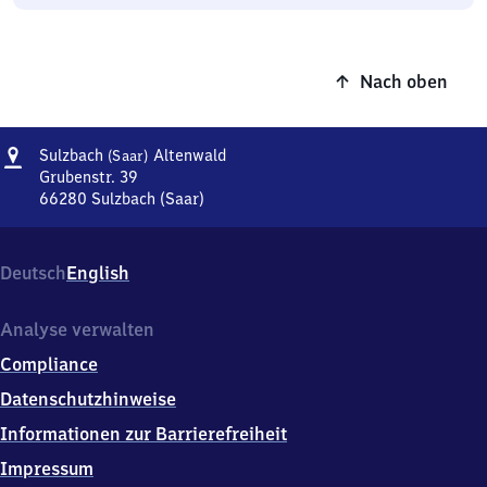
Nach oben
Adresse
Sulzbach
Sulzbach
Altenwald
(Saar)
(Saar)
Grubenstr. 39
Altenwald
66280
Sulzbach (Saar)
Sulzbach
(Saar)
Altenwald,
Deutsch
English
Grubenstr.
39,
6
Analyse verwalten
6
Compliance
2
8
Datenschutzhinweise
0
Informationen zur Barrierefreiheit
Sulzbach
(Saar)
Impressum