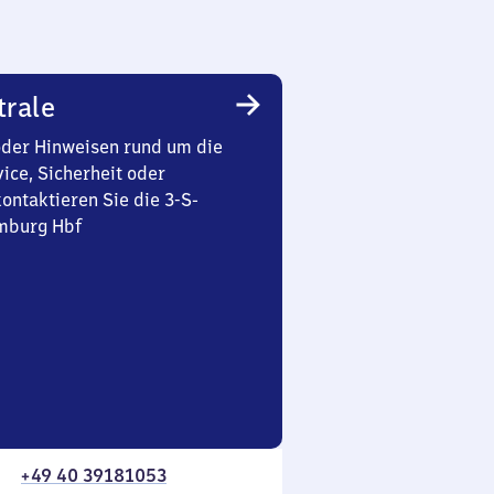
trale
oder Hinweisen rund um die
ice, Sicherheit oder
ontaktieren Sie die 3-S-
mburg Hbf
+49 40 39181053