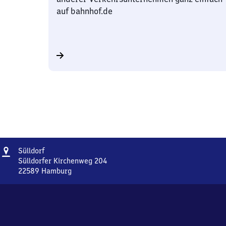
auf bahnhof.de
Adresse
Sülldorf
Sülldorf
Sülldorfer Kirchenweg 204
22589
Hamburg
Sülldorf,
Sülldorfer
Kirchenweg
204,
2