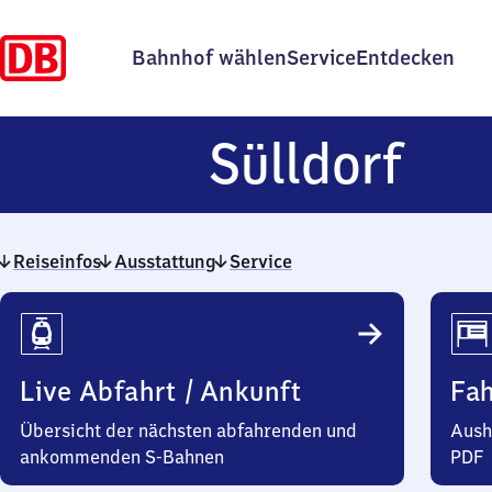
Bahnhof wählen
Service
Entdecken
Sül
Sülldorf
Reiseinfos
Ausstattung
Service
Reiseinfos
Live Abfahrt / Ankunft
Fa
Übersicht der nächsten abfahrenden und
Aush
ankommenden S-Bahnen
PDF