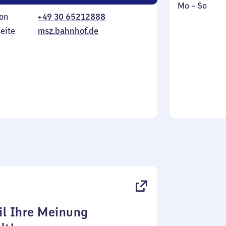
Montag
,
Mo
–
So
on
+49 30 65212888
bis
inkl.
Sonntag
eite
msz.bahnhof.de
l Ihre Meinung