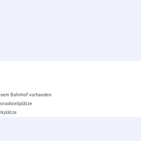
esem Bahnhof vorhanden:
hrradstellplätze
rkplätze