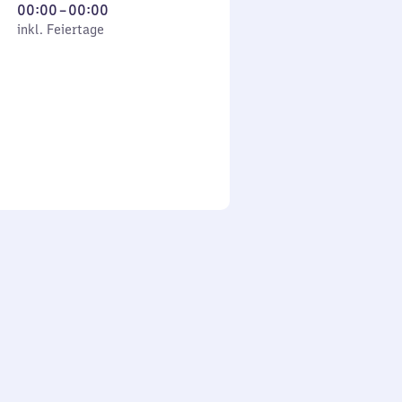
Von
00:00
–
00:00
 Feiertage
0
inkl. Feiertage
Uhr
bis
0
Uhr