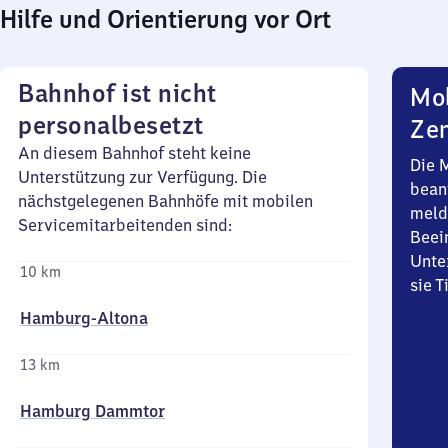
Hilfe und Orientierung vor Ort
Bahnhof ist nicht
Mob
personalbesetzt
Zen
An diesem Bahnhof steht keine
Die 
Unterstützung zur Verfügung. Die
bean
nächstgelegenen Bahnhöfe mit mobilen
meld
Servicemitarbeitenden sind:
Beei
Unte
10 km
sie 
Hamburg-Altona
13 km
Hamburg Dammtor