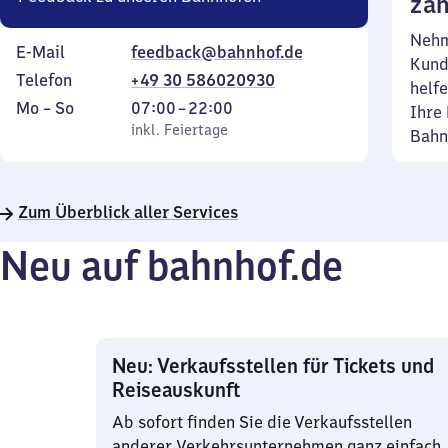
zäh
Nehm
E-Mail
feedback@bahnhof.de
Kund
Telefon
+49 30 586020930
helfe
Montag
,
Von
Mo
–
So
07:00
–
22:00
Ihre 
bis
inkl. Feiertage
7
inkl. Feiertage
Bahn
Sonntag
Uhr
bis
22
Zum Überblick aller Services
Uhr
Neu auf bahnhof.de
Neu: Verkaufsstellen für Tickets und
Reiseauskunft
Ab sofort finden Sie die Verkaufsstellen
anderer Verkehrsunternehmen ganz einfach